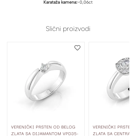
Karataža kamena:
~0,06ct
Slični proizvodi
DODAJ
DODAJ
NA
NA
LISTU
LISTU
ŽELJA
ŽELJA
VERENIČKI PRSTEN OD BELOG
VERENIČKI PRSTEN
ZLATA SA DIJAMANTOM VPD35-
ZLATA SA CENTRAL