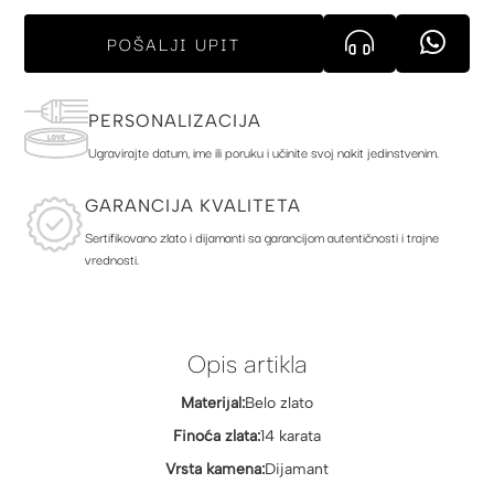
POŠALJI UPIT
PERSONALIZACIJA
Ugravirajte datum, ime ili poruku i učinite svoj nakit jedinstvenim.
GARANCIJA KVALITETA
Sertifikovano zlato i dijamanti sa garancijom autentičnosti i trajne
vrednosti.
Opis artikla
Materijal:
Belo zlato
Finoća zlata:
14 karata
Vrsta kamena:
Dijamant