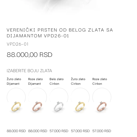
VERENIČKI PRSTEN OD BELOG ZLATA SA
Skip
DIJAMANTOM VPD26-01
to
the
VPD26-01
beginning
88.000,00 RSD
of
the
images
IZABERITE BOJU ZLATA
gallery
Žuto zlato
Roze zlato
Belo zlato
Žuto zlato
Roze zlato
Dijamant
Dijamant
Cirkon
Cirkon
Cirkon
88.000 RSD
88.000 RSD
57.000 RSD
57.000 RSD
57.000 RSD