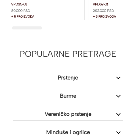
01
DIJAMANTOM I DIJ
VPD35-01
VPD67-01
89.000 RSD
292.000 RSD
SA STRANE VPD67-0
+ 5 PROIZVODA
+ 5 PROIZVODA
POPULARNE PRETRAGE
Prstenje
Burme
Vereničko prstenje
Minđuše i ogrlice