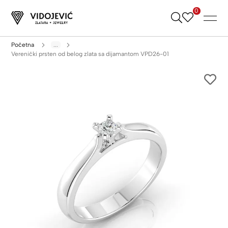
0
Skip
to
Content
Početna
...
Verenički prsten od belog zlata sa dijamantom VPD26-01
Skip
to
the
end
of
the
images
gallery