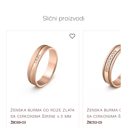
Slični proizvodi
DODAJ
DODAJ
NA
NA
LISTU
LISTU
ŽELJA
ŽELJA
ŽENSKA BURMA OD ROZE ZLATA
ŽENSKA BURMA OD 
SA CIRKONIMA ŠIRINE 4.5 MM
SA CIRKONIMA ŠIR
ŽBC69-03
ŽBC53-03
ŽBC69-03
ŽBC53-03