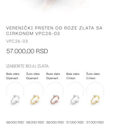
VERENIČKI PRSTEN OD ROZE ZLATA SA
Skip
CIRKONOM VPC26-03
to
the
VPC26-03
beginning
57.000,00 RSD
of
the
images
IZABERITE BOJU ZLATA
gallery
Belo zlato
Žuto zlato
Roze zlato
Belo zlato
Žuto zlato
Dijamant
Dijamant
Dijamant
Cirkon
Cirkon
88.000 RSD
88.000 RSD
88.000 RSD
57.000 RSD
57.000 RSD