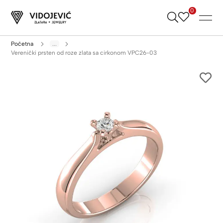
0
Skip
to
Content
Početna
...
Verenički prsten od roze zlata sa cirkonom VPC26-03
Skip
to
the
end
of
the
images
gallery