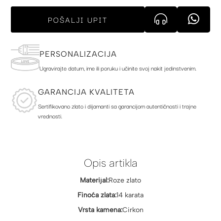
POŠALJI UPIT
PERSONALIZACIJA
Ugravirajte datum, ime ili poruku i učinite svoj nakit jedinstvenim.
GARANCIJA KVALITETA
Sertifikovano zlato i dijamanti sa garancijom autentičnosti i trajne
vrednosti.
Opis artikla
Materijal:
Roze zlato
Finoća zlata:
14 karata
Vrsta kamena:
Cirkon