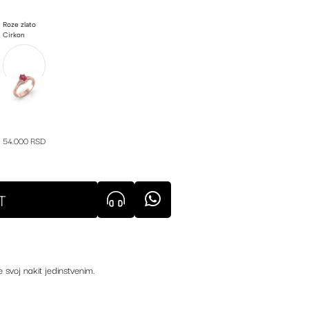
Roze zlato
Cirkon
54.000 RSD
T
e svoj nakit jedinstvenim.