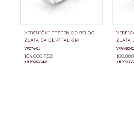
OG
VERENIČKI PRSTEN OD BELOG
VERENI
ZLATA SA CENTRALNIM
ZLATA 
DIJAMANTOM I DIJAMANTIMA
DIJAMA
VPD74-01
VPAM80-0
SA STRANE VPD74-01
VPAM8
104.000 RSD
100.00
+ 5 PROIZVODA
+ 5 PROIZV