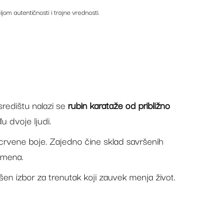
ijom autentičnosti i trajne vrednosti.
redištu nalazi se
rubin karataže od približno
u dvoje ljudi.
et crvene boje. Zajedno čine sklad savršenih
amena.
šen izbor za trenutak koji zauvek menja život.