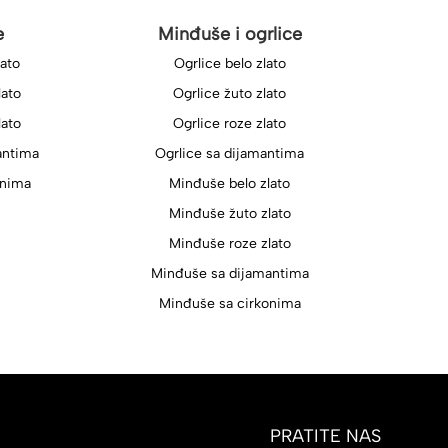
e
Minđuše i ogrlice
lato
Ogrlice belo zlato
lato
Ogrlice žuto zlato
lato
Ogrlice roze zlato
antima
Ogrlice sa dijamantima
onima
Minđuše belo zlato
Minđuše žuto zlato
Minđuše roze zlato
Minđuše sa dijamantima
Minđuše sa cirkonima
PRATITE NAS