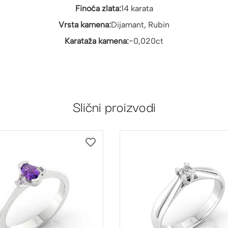
Finoća zlata:
14 karata
Vrsta kamena:
Dijamant, Rubin
Karataža kamena:
~0,020ct
Slični proizvodi
DODAJ
NA
LISTU
ŽELJA