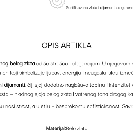
Sertifikovano zlato i dijamanti sa garanc
OPIS ARTIKLA
nog belog zlata
odiše strašću i elegancijom. U njegovom s
men koji simbolizuje ljubav, energiju i neugaslu iskru izmeđ
ni dijamanti
, čiji sjaj dodatno naglašava toplinu i intenzit
asta — hladnog sjaja belog zlata i vatrenog tona dragog k
osi strast, a u stilu – besprekornu sofisticiranost. Savr
Materijal:
Belo zlato