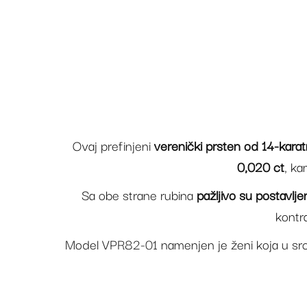
Ovaj prefinjeni
verenički prsten od 14-karat
0,020 ct
, ka
Sa obe strane rubina
pažljivo su postavlje
kontr
Model VPR82-01 namenjen je ženi koja u srcu n