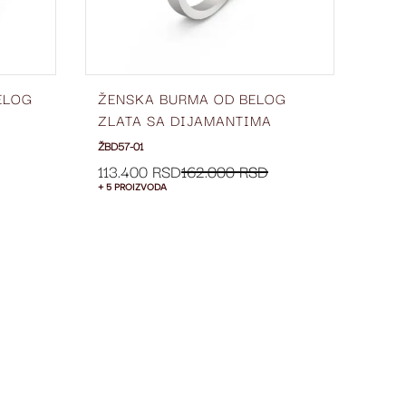
ELOG
ŽENSKA BURMA OD BELOG
VER
ZLATA SA DIJAMANTIMA
ZLA
ŠIRINE 2 MM ŽBD57-01
DIJ
ŽBD57-01
VPD69
SA 
154
113.400 RSD
162.000 RSD
+ 5 PROIZVODA
+ 5 P