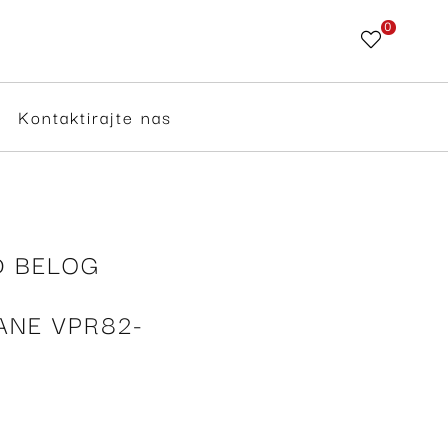
0
Skip
to
Content
Kontaktirajte nas
D BELOG
ANE VPR82-