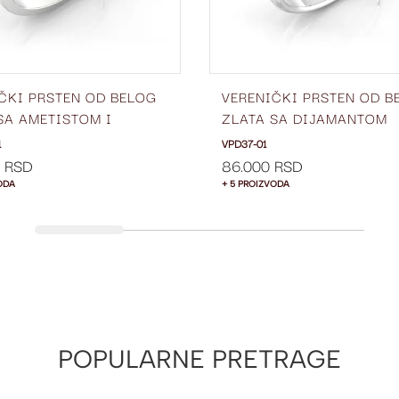
ČKI PRSTEN OD BELOG
VERENIČKI PRSTEN OD B
SA AMETISTOM I
ZLATA SA DIJAMANTOM
NTIMA SA STRANE
VPD37-01
1
VPD37-01
0-01
0 RSD
86.000 RSD
ODA
+ 5 PROIZVODA
POPULARNE PRETRAGE