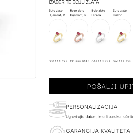
IZABERITE BOJU ZLATA
Žuto zlato
Roze zlato
Belo zlato
Žuto zlato
Dijamant, Rubin
Dijamant, Rubin
Cirkon
Cirkon
86.000 RSD
86.000 RSD
54.000 RSD
54.000 RSD
POŠALJI UPI
PERSONALIZACIJA
Ugravirajte datum, ime ili poruku i učinit
GARANCIJA KVALITETA