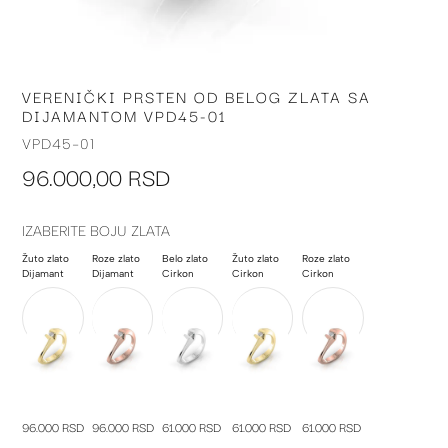
VERENIČKI PRSTEN OD BELOG ZLATA SA
Skip
DIJAMANTOM VPD45-01
to
the
VPD45-01
beginning
96.000,00 RSD
of
the
images
IZABERITE BOJU ZLATA
gallery
Žuto zlato
Roze zlato
Belo zlato
Žuto zlato
Roze zlato
Dijamant
Dijamant
Cirkon
Cirkon
Cirkon
96.000 RSD
96.000 RSD
61.000 RSD
61.000 RSD
61.000 RSD