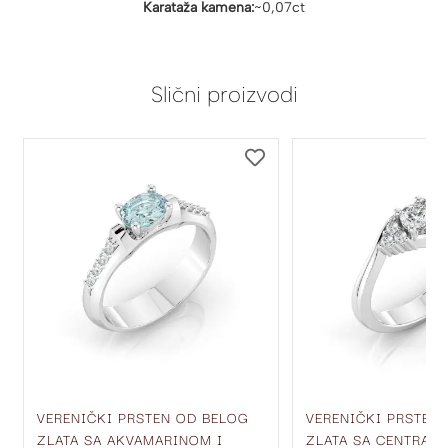
Karataža kamena:
~0,07ct
Slični proizvodi
DODAJ
DODAJ
NA
NA
LISTU
LISTU
ŽELJA
ŽELJA
VERENIČKI PRSTEN OD BELOG
VERENIČKI PRSTEN
ZLATA SA AKVAMARINOM I
ZLATA SA CENTRAL