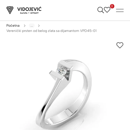
0
Skip
to
Content
Početna
...
Verenički prsten od belog zlata sa dijamantom VPD45-01
Skip
to
the
end
of
the
images
gallery