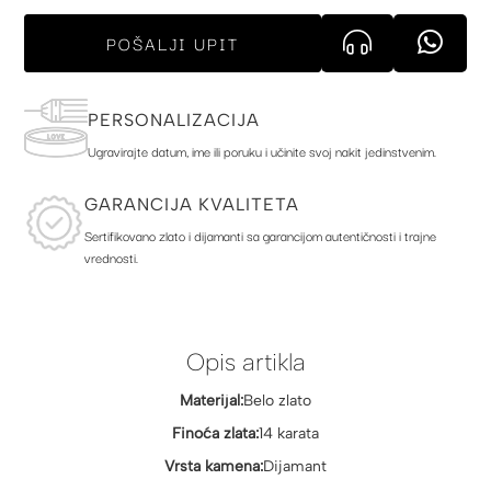
POŠALJI UPIT
PERSONALIZACIJA
Ugravirajte datum, ime ili poruku i učinite svoj nakit jedinstvenim.
GARANCIJA KVALITETA
Sertifikovano zlato i dijamanti sa garancijom autentičnosti i trajne
vrednosti.
Opis artikla
Materijal:
Belo zlato
Finoća zlata:
14 karata
Vrsta kamena:
Dijamant