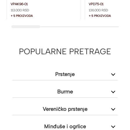
DIJAMANTIMA SA STRANE
DIJAMANTOM I DIJ
VPAK96-01
VPD75-01
113.000 RSD
136.000 RSD
VPAK96-01
SA STRANE VPD75-0
+ 5 PROIZVODA
+ 5 PROIZVODA
POPULARNE PRETRAGE
Prstenje
Burme
Vereničko prstenje
Minđuše i ogrlice