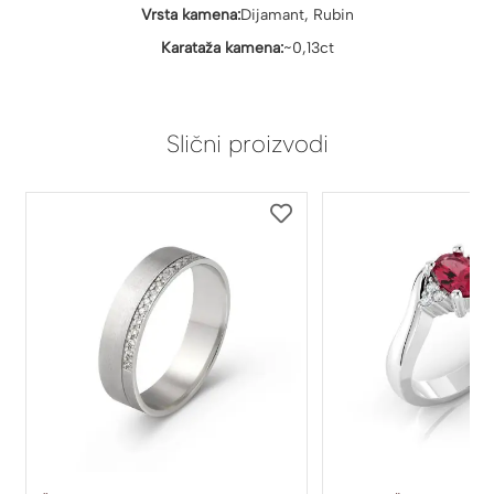
Vrsta kamena:
Dijamant, Rubin
Karataža kamena:
~0,13ct
Slični proizvodi
DODAJ
DODAJ
NA
NA
LISTU
LISTU
ŽELJA
ŽELJA