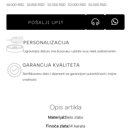
111.000 RSD
111.000 RSD
52.000 RSD
52.000 RSD
52.000 RSD
POŠALJI UPIT
PERSONALIZACIJA
Ugravirajte datum, ime ili poruku i učinite svoj nakit jedinstvenim.
GARANCIJA KVALITETA
Sertifikovano zlato i dijamanti sa garancijom autentičnosti i trajne
vrednosti.
Opis artikla
Materijal:
Belo zlato
Finoća zlata:
14 karata