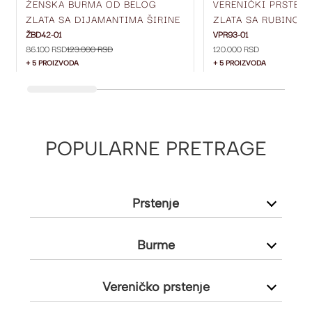
ŽENSKA BURMA OD BELOG
VERENIČKI PRSTEN
ZLATA SA DIJAMANTIMA ŠIRINE
ZLATA SA RUBINOM 
5 MM ŽBD42-01
DIJAMANTIMA SA S
ŽBD42-01
VPR93-01
86.100 RSD
123.000 RSD
120.000 RSD
VPR93-01
+ 5 PROIZVODA
+ 5 PROIZVODA
POPULARNE PRETRAGE
Prstenje
Burme
Vereničko prstenje