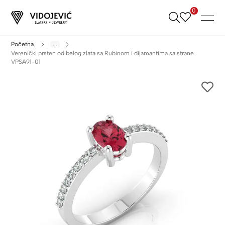
0
Skip
to
Content
Početna
...
Verenički prsten od belog zlata sa Rubinom i dijamantima sa strane
VPSA91-01
Skip
to
the
end
of
the
images
gallery