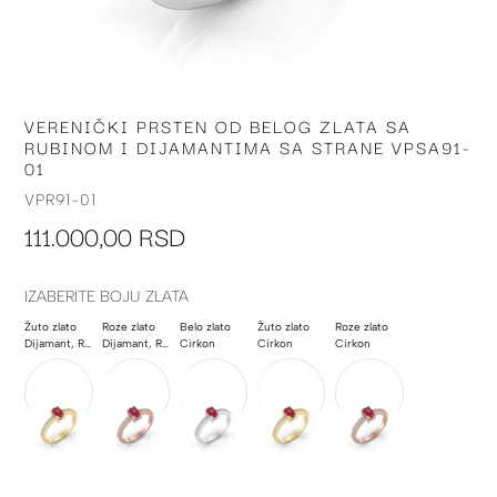
VERENIČKI PRSTEN OD BELOG ZLATA SA
Skip
RUBINOM I DIJAMANTIMA SA STRANE VPSA91-
to
01
the
beginning
VPR91-01
of
111.000,00 RSD
the
images
gallery
IZABERITE BOJU ZLATA
Žuto zlato
Roze zlato
Belo zlato
Žuto zlato
Roze zlato
Dijamant, Rubin
Dijamant, Rubin
Cirkon
Cirkon
Cirkon