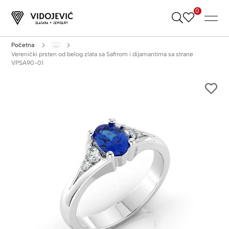
0
Skip
to
Content
Početna
...
Verenički prsten od belog zlata sa Safirom i dijamantima sa strane
VPSA90-01
Skip
to
the
end
of
the
images
gallery