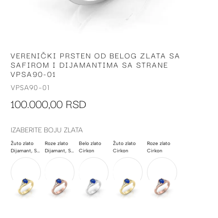
VERENIČKI PRSTEN OD BELOG ZLATA SA
Skip
SAFIROM I DIJAMANTIMA SA STRANE
to
VPSA90-01
the
beginning
VPSA90-01
of
100.000,00 RSD
the
images
gallery
IZABERITE BOJU ZLATA
Žuto zlato
Roze zlato
Belo zlato
Žuto zlato
Roze zlato
Dijamant, Safir
Dijamant, Safir
Cirkon
Cirkon
Cirkon