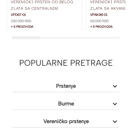
VERENIČKI PRSTEN OD BELOG
VERENIČKI PRSTEN
ZLATA SA CENTRALNIM
ZLATA SA AKVAMAR
DIJAMANTOM I DIJAMANTIMA
DIJAMANTIMA SA S
VPD67-01
VPAK96-01
292.000 RSD
113.000 RSD
SA STRANE VPD67-01
VPAK96-01
+ 5 PROIZVODA
+ 5 PROIZVODA
POPULARNE PRETRAGE
Prstenje
Burme
Vereničko prstenje