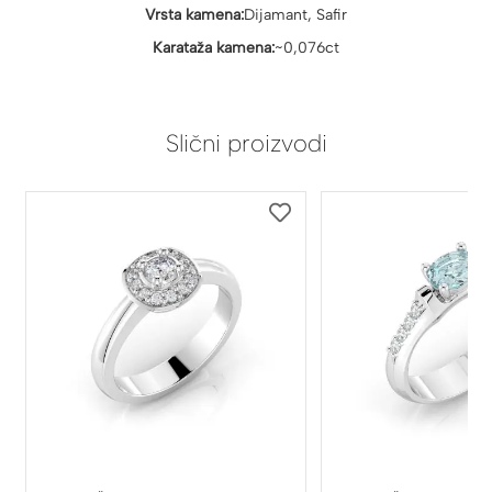
Vrsta kamena:
Dijamant, Safir
Karataža kamena:
~0,076ct
Slični proizvodi
DODAJ
DODAJ
NA
NA
LISTU
LISTU
ŽELJA
ŽELJA