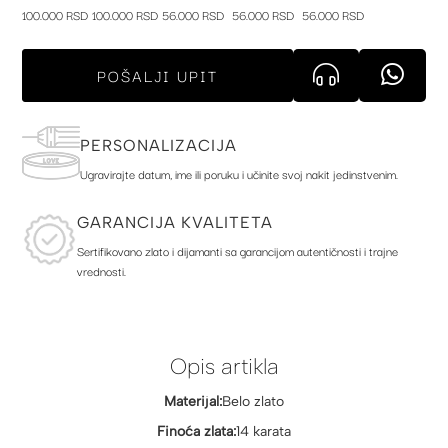
100.000 RSD
100.000 RSD
56.000 RSD
56.000 RSD
56.000 RSD
POŠALJI UPIT
PERSONALIZACIJA
Ugravirajte datum, ime ili poruku i učinite svoj nakit jedinstvenim.
GARANCIJA KVALITETA
Sertifikovano zlato i dijamanti sa garancijom autentičnosti i trajne
vrednosti.
Opis artikla
Materijal:
Belo zlato
Finoća zlata:
14 karata