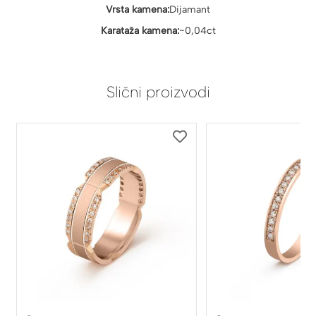
Vrsta kamena:
Dijamant
Karataža kamena:
~0,04ct
Slični proizvodi
DODAJ
DODAJ
NA
NA
LISTU
LISTU
ŽELJA
ŽELJA