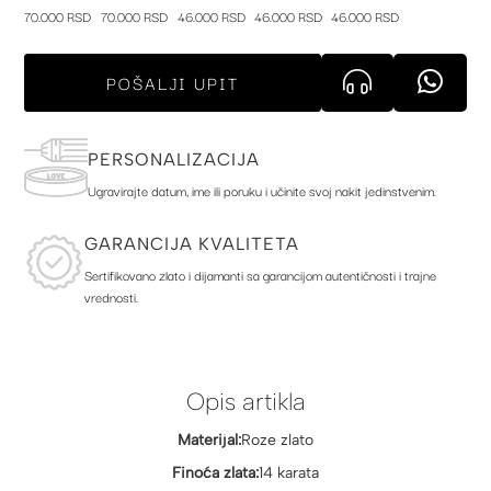
70.000 RSD
70.000 RSD
46.000 RSD
46.000 RSD
46.000 RSD
POŠALJI UPIT
PERSONALIZACIJA
Ugravirajte datum, ime ili poruku i učinite svoj nakit jedinstvenim.
GARANCIJA KVALITETA
Sertifikovano zlato i dijamanti sa garancijom autentičnosti i trajne
vrednosti.
Opis artikla
Materijal:
Roze zlato
Finoća zlata:
14 karata