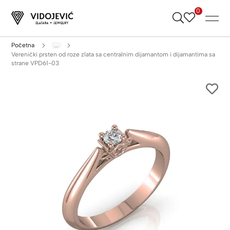
0
Skip
to
Content
Početna
...
Verenički prsten od roze zlata sa centralnim dijamantom i dijamantima sa
strane VPD61-03
Skip
to
the
end
of
the
images
gallery