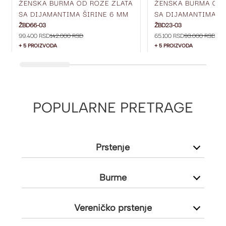
ŽENSKA BURMA OD ROZE ZLATA
ŽENSKA BURMA OD 
SA DIJAMANTIMA ŠIRINE 6 MM
SA DIJAMANTIMA ŠI
ŽBD66-03
MM ŽBD23-03
ŽBD66-03
ŽBD23-03
99.400 RSD
142.000 RSD
65.100 RSD
93.000 RSD
+ 5 PROIZVODA
+ 5 PROIZVODA
POPULARNE PRETRAGE
Prstenje
Burme
Vereničko prstenje