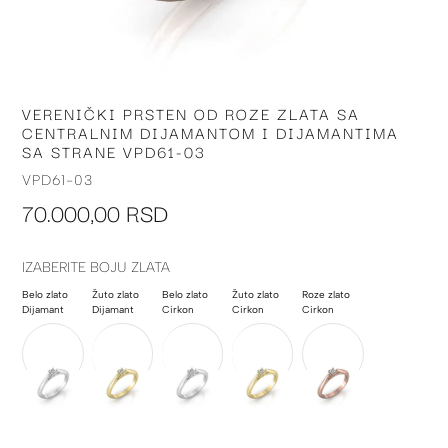
VERENIČKI PRSTEN OD ROZE ZLATA SA
Skip
CENTRALNIM DIJAMANTOM I DIJAMANTIMA
to
SA STRANE VPD61-03
the
beginning
VPD61-03
of
70.000,00 RSD
the
images
gallery
IZABERITE BOJU ZLATA
Belo zlato
Žuto zlato
Belo zlato
Žuto zlato
Roze zlato
Dijamant
Dijamant
Cirkon
Cirkon
Cirkon