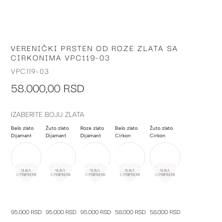
VERENIČKI PRSTEN OD ROZE ZLATA SA
Skip
CIRKONIMA VPC119-03
to
the
VPC119-03
beginning
58.000,00 RSD
of
the
images
IZABERITE BOJU ZLATA
gallery
Belo zlato
Žuto zlato
Roze zlato
Belo zlato
Žuto zlato
Dijamant
Dijamant
Dijamant
Cirkon
Cirkon
95.000 RSD
95.000 RSD
95.000 RSD
58.000 RSD
58.000 RSD