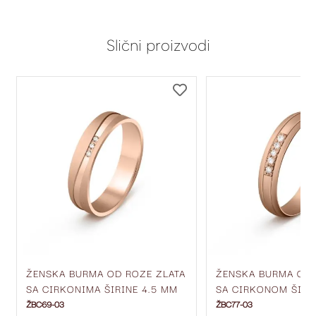
Slični proizvodi
DODAJ
DODAJ
NA
NA
LISTU
LISTU
ŽELJA
ŽELJA
ŽENSKA BURMA OD ROZE ZLATA
ŽENSKA BURMA OD 
SA CIRKONIMA ŠIRINE 4.5 MM
SA CIRKONOM ŠIRI
ŽBC69-03
ŽBC77-03
ŽBC69-03
ŽBC77-03