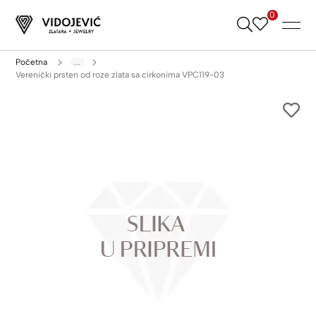
0
Skip
to
Content
Početna
...
Verenički prsten od roze zlata sa cirkonima VPC119-03
Skip
to
the
end
of
the
images
gallery