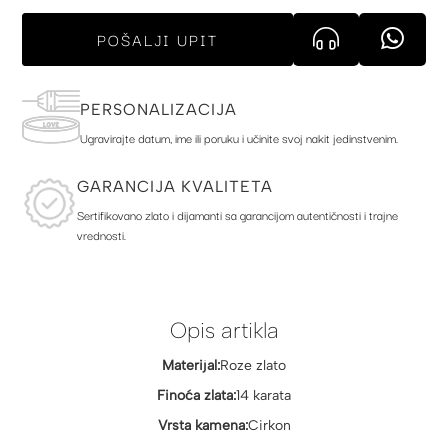
POŠALJI UPIT
PERSONALIZACIJA
Ugravirajte datum, ime ili poruku i učinite svoj nakit jedinstvenim.
GARANCIJA KVALITETA
Sertifikovano zlato i dijamanti sa garancijom autentičnosti i trajne
vrednosti.
Opis artikla
Materijal:
Roze zlato
Finoća zlata:
14 karata
Vrsta kamena:
Cirkon