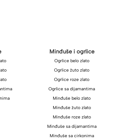
e
Minđuše i ogrlice
lato
Ogrlice belo zlato
lato
Ogrlice žuto zlato
lato
Ogrlice roze zlato
antima
Ogrlice sa dijamantima
onima
Minđuše belo zlato
Minđuše žuto zlato
Minđuše roze zlato
Minđuše sa dijamantima
Minđuše sa cirkonima