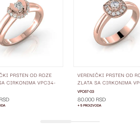
LISTU
ŽELJA
ČKI PRSTEN OD ROZE
VERENIČKI PRSTEN OD R
SA CIRKONIMA VPC34-
ZLATA SA CIRKONIMA VP
03
VPC67-03
 RSD
80.000 RSD
ODA
+ 5 PROIZVODA