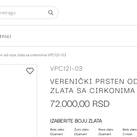
tnici
en od roze zlata sa cirkonima VPC121-03
VPC121-03
VERENIČKI PRSTEN O
ZLATA SA CIRKONIMA 
72.000,00 RSD
IZABERITE BOJU ZLATA
Belo zlato
Žuto zlato
Roze zlato
Belo zlato
Dijamant
Dijamant
Dijamant
Cirkon