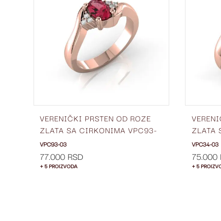
LISTU
LISTU
ŽELJA
ŽELJA
VERENIČKI PRSTEN OD ROZE
VERENI
E
ZLATA SA CIRKONIMA VPC93-
ZLATA 
03
03
VPC93-03
VPC34-03
77.000 RSD
75.000
+ 5 PROIZVODA
+ 5 PROIZV