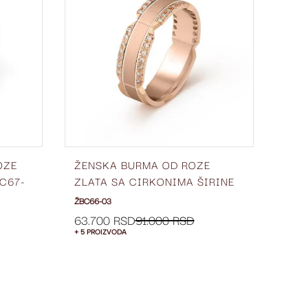
LISTU
LISTU
ŽELJA
ŽELJA
OZE
ŽENSKA BURMA OD ROZE
VER
C67-
ZLATA SA CIRKONIMA ŠIRINE
ZLA
6 MM ŽBC66-03
03
ŽBC66-03
VPC9
77.
63.700 RSD
91.000 RSD
+ 5 PROIZVODA
+ 5 P