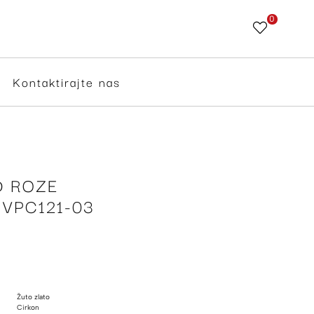
0
Skip
to
Content
Kontaktirajte nas
D ROZE
VPC121-03
Žuto zlato
Cirkon