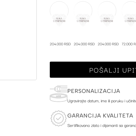
204.000 RSD
204.000 RSD
204.000 RSD
72.000 
POŠALJI UPI
PERSONALIZACIJA
Ugravirajte datum, ime ili poruku i učinit
GARANCIJA KVALITETA
Sertifikovano zlato i dijamanti sa garanc