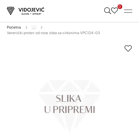
0
Skip
to
Content
Početna
...
Verenički prsten od roze zlata sa cirkonima VPC124-03
Skip
to
the
end
of
the
images
gallery