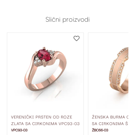
Slični proizvodi
DODAJ
DODAJ
NA
NA
LISTU
LISTU
ŽELJA
ŽELJA
VERENIČKI PRSTEN OD ROZE
ŽENSKA BURMA OD 
ZLATA SA CIRKONIMA VPC93-03
SA CIRKONIMA ŠIR
ŽBC66-03
VPC93-03
ŽBC66-03