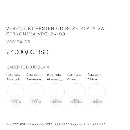
VERENIČKI PRSTEN OD ROZE ZLATA SA
Skip
CIRKONIMA VPC124-03
to
the
VPC124-03
beginning
77.000,00 RSD
of
the
images
IZABERITE BOJU ZLATA
gallery
Belo zlato
Žuto zlato
Roze zlato
Belo zlato
Žuto zlato
Akvamarin, Poludragi kamen
Akvamarin, Poludragi kamen
Akvamarin, Poludragi kamen
Cirkon
Cirkon
265.000 RSD
265.000 RSD
265.000 RSD
77.000 RSD
77.000 RSD