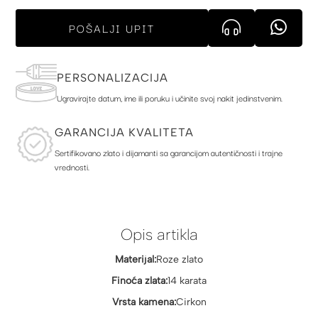
POŠALJI UPIT
PERSONALIZACIJA
Ugravirajte datum, ime ili poruku i učinite svoj nakit jedinstvenim.
GARANCIJA KVALITETA
Sertifikovano zlato i dijamanti sa garancijom autentičnosti i trajne
vrednosti.
Opis artikla
Materijal:
Roze zlato
Finoća zlata:
14 karata
Vrsta kamena:
Cirkon