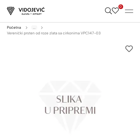
0
Skip
to
Content
Početna
...
Verenički prsten od roze zlata sa cirkonima VPC147-03
Skip
to
the
end
of
the
images
gallery