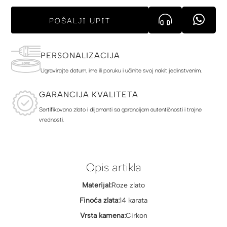
POŠALJI UPIT
PERSONALIZACIJA
Ugravirajte datum, ime ili poruku i učinite svoj nakit jedinstvenim.
GARANCIJA KVALITETA
Sertifikovano zlato i dijamanti sa garancijom autentičnosti i trajne
vrednosti.
Opis artikla
Materijal:
Roze zlato
Finoća zlata:
14 karata
Vrsta kamena:
Cirkon