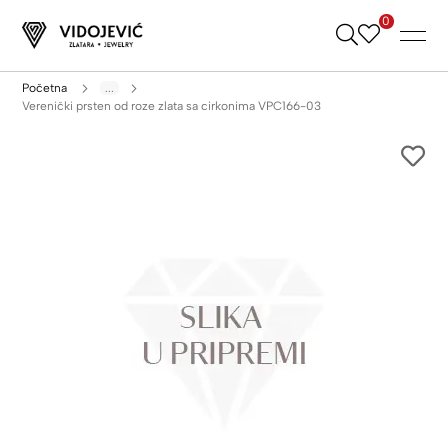
0
Skip
to
Content
Početna
...
Verenički prsten od roze zlata sa cirkonima VPC166-03
Skip
to
the
end
of
the
images
gallery