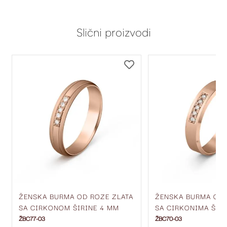
Slični proizvodi
DODAJ
DODAJ
NA
NA
LISTU
LISTU
ŽELJA
ŽELJA
ŽENSKA BURMA OD ROZE ZLATA
ŽENSKA BURMA OD 
SA CIRKONOM ŠIRINE 4 MM
SA CIRKONIMA ŠIRI
ŽBC77-03
ŽBC70-03
ŽBC77-03
ŽBC70-03