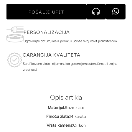
POŠALJI UPIT
PERSONALIZACIJA
Ugravirajte datum, ime ili poruku i učinite svoj nakit jedinstvenim.
GARANCIJA KVALITETA
Sertifikovano zlato i dijamanti sa garancijom autentičnosti i trajne
vrednosti.
Opis artikla
Materijal:
Roze zlato
Finoća zlata:
14 karata
Vrsta kamena:
Cirkon