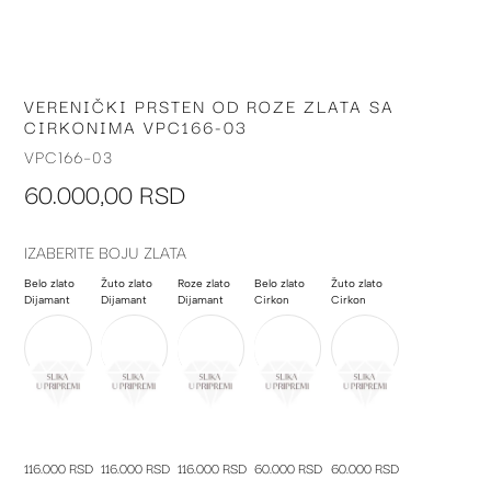
VERENIČKI PRSTEN OD ROZE ZLATA SA
Skip
CIRKONIMA VPC166-03
to
the
VPC166-03
beginning
60.000,00 RSD
of
the
images
IZABERITE BOJU ZLATA
gallery
Belo zlato
Žuto zlato
Roze zlato
Belo zlato
Žuto zlato
Dijamant
Dijamant
Dijamant
Cirkon
Cirkon
116.000 RSD
116.000 RSD
116.000 RSD
60.000 RSD
60.000 RSD