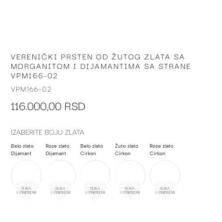
VERENIČKI PRSTEN OD ŽUTOG ZLATA SA
Skip
MORGANITOM I DIJAMANTIMA SA STRANE
to
VPM166-02
the
beginning
VPM166-02
of
116.000,00 RSD
the
images
gallery
IZABERITE BOJU ZLATA
Belo zlato
Roze zlato
Belo zlato
Žuto zlato
Roze zlato
Dijamant
Dijamant
Cirkon
Cirkon
Cirkon