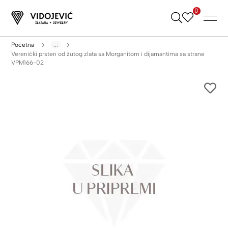
0
Skip
to
Content
Početna
...
Verenički prsten od žutog zlata sa Morganitom i dijamantima sa strane
VPM166-02
Skip
to
the
end
of
the
images
gallery