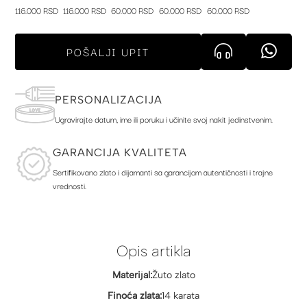
116.000 RSD
116.000 RSD
60.000 RSD
60.000 RSD
60.000 RSD
POŠALJI UPIT
PERSONALIZACIJA
Ugravirajte datum, ime ili poruku i učinite svoj nakit jedinstvenim.
GARANCIJA KVALITETA
Sertifikovano zlato i dijamanti sa garancijom autentičnosti i trajne
vrednosti.
Opis artikla
Materijal:
Žuto zlato
Finoća zlata:
14 karata