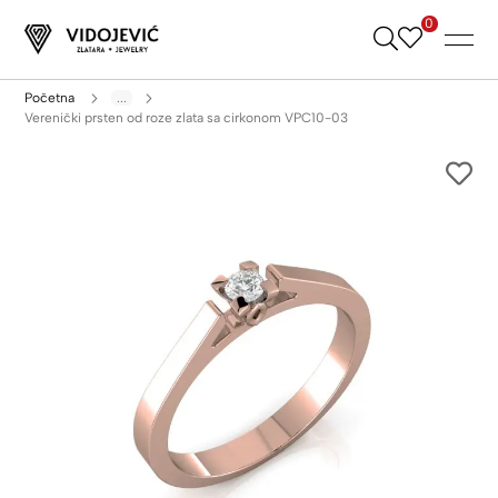
0
Skip
to
Content
Početna
...
Verenički prsten od roze zlata sa cirkonom VPC10-03
Skip
to
the
end
of
the
images
gallery