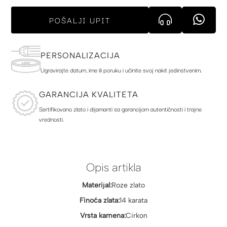
POŠALJI UPIT
PERSONALIZACIJA
Ugravirajte datum, ime ili poruku i učinite svoj nakit jedinstvenim.
GARANCIJA KVALITETA
Sertifikovano zlato i dijamanti sa garancijom autentičnosti i trajne
vrednosti.
Opis artikla
Materijal:
Roze zlato
Finoća zlata:
14 karata
Vrsta kamena:
Cirkon