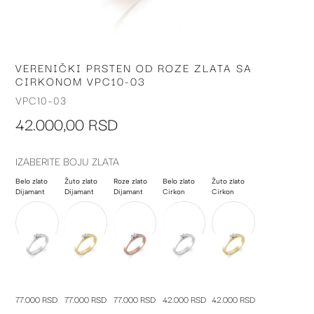
VERENIČKI PRSTEN OD ROZE ZLATA SA
Skip
CIRKONOM VPC10-03
to
the
VPC10-03
beginning
42.000,00 RSD
of
the
images
IZABERITE BOJU ZLATA
gallery
Belo zlato
Žuto zlato
Roze zlato
Belo zlato
Žuto zlato
Dijamant
Dijamant
Dijamant
Cirkon
Cirkon
77.000 RSD
77.000 RSD
77.000 RSD
42.000 RSD
42.000 RSD