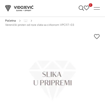
0
Skip
to
Content
Početna
...
Verenički prsten od roze zlata sa cirkonom VPC117-03
Skip
to
the
end
of
the
images
gallery