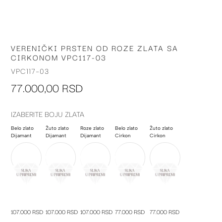
VERENIČKI PRSTEN OD ROZE ZLATA SA
Skip
CIRKONOM VPC117-03
to
the
VPC117-03
beginning
77.000,00 RSD
of
the
images
IZABERITE BOJU ZLATA
gallery
Belo zlato
Žuto zlato
Roze zlato
Belo zlato
Žuto zlato
Dijamant
Dijamant
Dijamant
Cirkon
Cirkon
107.000 RSD
107.000 RSD
107.000 RSD
77.000 RSD
77.000 RSD