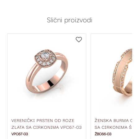
Slični proizvodi
DODAJ
DODAJ
NA
NA
LISTU
LISTU
ŽELJA
ŽELJA
VERENIČKI PRSTEN OD ROZE
ŽENSKA BURMA OD 
ZLATA SA CIRKONIMA VPC67-03
SA CIRKONIMA ŠIR
ŽBC66-03
VPC67-03
ŽBC66-03