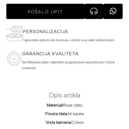
POŠALJI UPIT
PERSONALIZACIJA
Ugravirajte datum, ime ili poruku i učinite svoj nakit jedinstvenim.
GARANCIJA KVALITETA
Sertifikovano zlato i dijamanti sa garancijom autentičnosti i trajne
vrednosti.
Opis artikla
Materijal:
Roze zlato
Finoća zlata:
14 karata
Vrsta kamena:
Cirkon