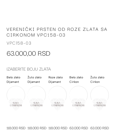
VERENIČKI PRSTEN OD ROZE ZLATA SA
Skip
CIRKONOM VPC158-03
to
the
VPC158-03
beginning
63.000,00 RSD
of
the
images
IZABERITE BOJU ZLATA
gallery
Belo zlato
Žuto zlato
Roze zlato
Belo zlato
Žuto zlato
Dijamant
Dijamant
Dijamant
Cirkon
Cirkon
118.000 RSD
118.000 RSD
118.000 RSD
63.000 RSD
63.000 RSD