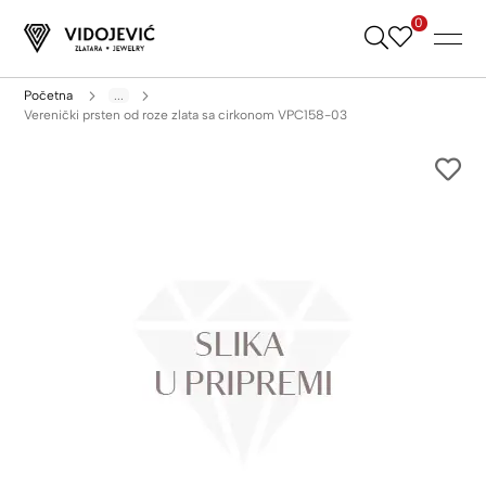
0
Skip
to
Content
Početna
...
Verenički prsten od roze zlata sa cirkonom VPC158-03
Skip
to
the
end
of
the
images
gallery