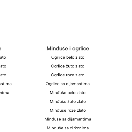
e
Minđuše i ogrlice
lato
Ogrlice belo zlato
lato
Ogrlice žuto zlato
lato
Ogrlice roze zlato
antima
Ogrlice sa dijamantima
onima
Minđuše belo zlato
Minđuše žuto zlato
Minđuše roze zlato
Minđuše sa dijamantima
Minđuše sa cirkonima