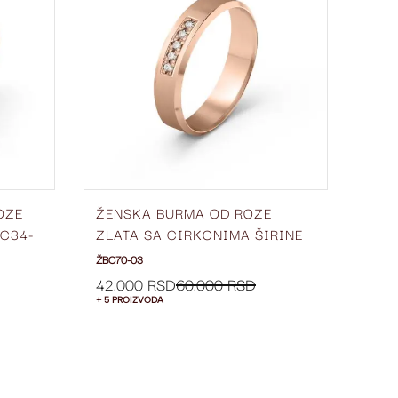
LISTU
LISTU
ŽELJA
ŽELJA
OZE
ŽENSKA BURMA OD ROZE
VER
PC34-
ZLATA SA CIRKONIMA ŠIRINE
ZLA
4.5 MM ŽBC70-03
03
ŽBC70-03
VPC7
67.
42.000 RSD
60.000 RSD
+ 5 PROIZVODA
+ 5 P