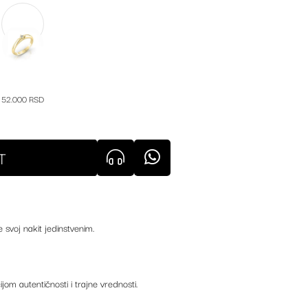
52.000 RSD
T
e svoj nakit jedinstvenim.
ijom autentičnosti i trajne vrednosti.