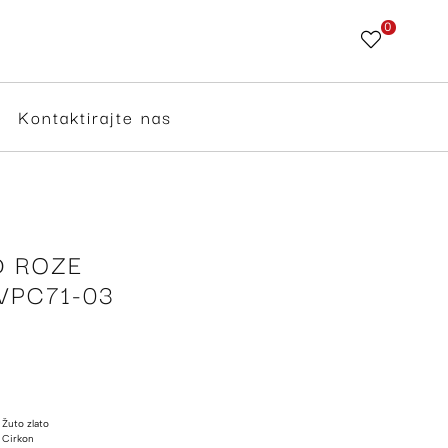
0
Skip
to
Content
Kontaktirajte nas
D ROZE
VPC71-03
Žuto zlato
Cirkon