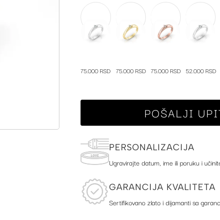
75.000 RSD
75.000 RSD
75.000 RSD
52.000 RSD
POŠALJI UPI
PERSONALIZACIJA
Ugravirajte datum, ime ili poruku i učinit
GARANCIJA KVALITETA
Sertifikovano zlato i dijamanti sa garanc