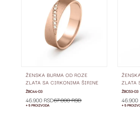
LISTU
LISTU
ŽELJA
ŽELJA
ŽENSKA BURMA OD ROZE
ŽENSK
-
ZLATA SA CIRKONIMA ŠIRINE
ZLATA 
5 MM ŽBC44-03
5 MM Ž
ŽBC44-03
ŽBC53-03
46.900 RSD
67.000 RSD
46.900
+ 5 PROIZVODA
+ 5 PROIZV