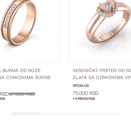
LISTU
ŽELJA
A BURMA OD ROZE
VERENIČKI PRSTEN OD R
SA CIRKONIMA ŠIRINE
ZLATA SA CIRKONIMA V
BC53-03
03
VPC34-03
75.000 RSD
 RSD
67.000 RSD
ODA
+ 5 PROIZVODA