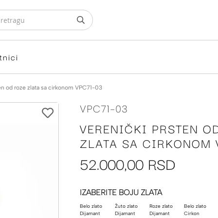
tnici
en od roze zlata sa cirkonom VPC71-03
VPC71-03
VERENIČKI PRSTEN O
ZLATA SA CIRKONOM 
52.000,00 RSD
IZABERITE BOJU ZLATA
Belo zlato
Žuto zlato
Roze zlato
Belo zlato
Dijamant
Dijamant
Dijamant
Cirkon