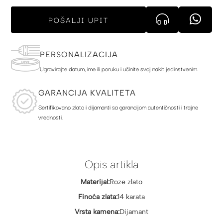
POŠALJI UPIT
PERSONALIZACIJA
Ugravirajte datum, ime ili poruku i učinite svoj nakit jedinstvenim.
GARANCIJA KVALITETA
Sertifikovano zlato i dijamanti sa garancijom autentičnosti i trajne
vrednosti.
Opis artikla
Materijal:
Roze zlato
Finoća zlata:
14 karata
Vrsta kamena:
Dijamant