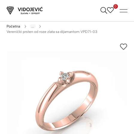
0
Skip
to
Content
Početna
...
Verenički prsten od roze zlata sa dijamantom VPD71-03
Skip
to
the
end
of
the
images
gallery