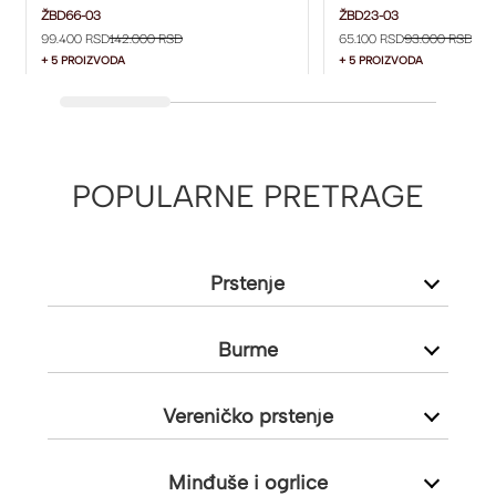
ŽBD66-03
MM ŽBD23-03
ŽBD66-03
ŽBD23-03
99.400 RSD
142.000 RSD
65.100 RSD
93.000 RSD
+ 5 PROIZVODA
+ 5 PROIZVODA
POPULARNE PRETRAGE
Prstenje
Burme
Vereničko prstenje
Minđuše i ogrlice