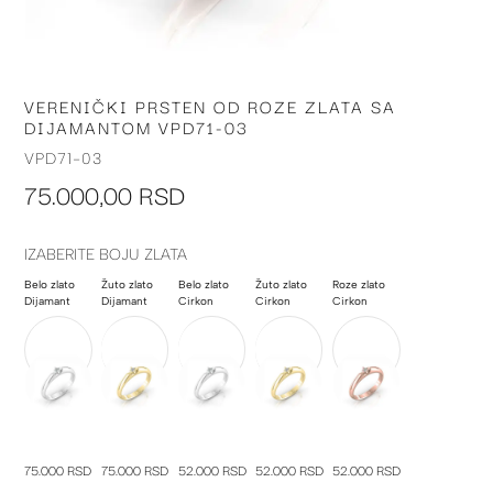
VERENIČKI PRSTEN OD ROZE ZLATA SA
Skip
DIJAMANTOM VPD71-03
to
the
VPD71-03
beginning
75.000,00 RSD
of
the
images
IZABERITE BOJU ZLATA
gallery
Belo zlato
Žuto zlato
Belo zlato
Žuto zlato
Roze zlato
Dijamant
Dijamant
Cirkon
Cirkon
Cirkon
75.000 RSD
75.000 RSD
52.000 RSD
52.000 RSD
52.000 RSD