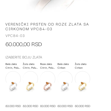
VERENIČKI PRSTEN OD ROZE ZLATA SA
Skip
CIRKONOM VPC84-03
to
the
VPC84-03
beginning
60.000,00 RSD
of
the
images
IZABERITE BOJU ZLATA
gallery
Belo zlato
Žuto zlato
Roze zlato
Belo zlato
Žuto zlato
Citrin, Poludragi kamen
Citrin, Poludragi kamen
Citrin, Poludragi kamen
Cirkon
Cirkon
83.000 RSD
83.000 RSD
83.000 RSD
60.000 RSD
60.000 RSD