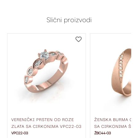
Slični proizvodi
DODAJ
DODAJ
NA
NA
LISTU
LISTU
ŽELJA
ŽELJA
VERENIČKI PRSTEN OD ROZE
ŽENSKA BURMA OD 
ZLATA SA CIRKONIMA VPC22-03
SA CIRKONIMA ŠIR
ŽBC44-03
VPC22-03
ŽBC44-03