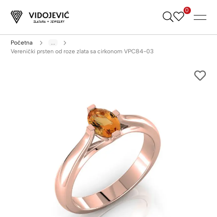
0
Skip
to
Content
Početna
...
Verenički prsten od roze zlata sa cirkonom VPC84-03
Skip
to
the
end
of
the
images
gallery