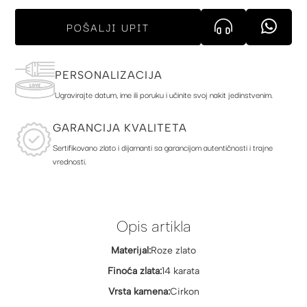
POŠALJI UPIT
PERSONALIZACIJA
Ugravirajte datum, ime ili poruku i učinite svoj nakit jedinstvenim.
GARANCIJA KVALITETA
Sertifikovano zlato i dijamanti sa garancijom autentičnosti i trajne
vrednosti.
Opis artikla
Materijal:
Roze zlato
Finoća zlata:
14 karata
Vrsta kamena:
Cirkon