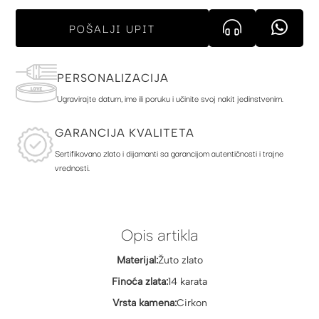
POŠALJI UPIT
PERSONALIZACIJA
Ugravirajte datum, ime ili poruku i učinite svoj nakit jedinstvenim.
GARANCIJA KVALITETA
Sertifikovano zlato i dijamanti sa garancijom autentičnosti i trajne
vrednosti.
Opis artikla
Materijal:
Žuto zlato
Finoća zlata:
14 karata
Vrsta kamena:
Cirkon