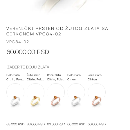
VERENIČKI PRSTEN OD ŽUTOG ZLATA SA
Skip
CIRKONOM VPC84-02
to
the
VPC84-02
beginning
60.000,00 RSD
of
the
images
IZABERITE BOJU ZLATA
gallery
Belo zlato
Žuto zlato
Roze zlato
Belo zlato
Roze zlato
Citrin, Poludragi kamen
Citrin, Poludragi kamen
Citrin, Poludragi kamen
Cirkon
Cirkon
83.000 RSD
83.000 RSD
83.000 RSD
60.000 RSD
60.000 RSD