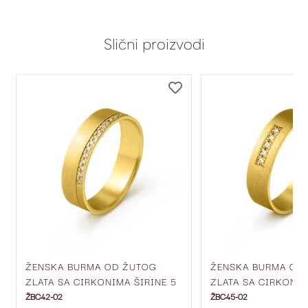
Slični proizvodi
DODAJ
DODAJ
NA
NA
LISTU
LISTU
ŽELJA
ŽELJA
ŽENSKA BURMA OD ŽUTOG
ŽENSKA BURMA OD
ZLATA SA CIRKONIMA ŠIRINE 5
ZLATA SA CIRKONIM
MM ŽBC42-02
MM ŽBC45-02
ŽBC42-02
ŽBC45-02