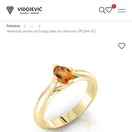
0
Skip
to
Content
Početna
...
Verenički prsten od žutog zlata sa cirkonom VPC84-02
Skip
to
the
end
of
the
images
gallery