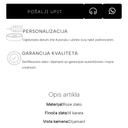
POŠALJI UPIT
PERSONALIZACIJA
Ugravirajte datum, ime ili poruku i učinite svoj nakit jedinstvenim.
GARANCIJA KVALITETA
Sertifikovano zlato i dijamanti sa garancijom autentičnosti i trajne
vrednosti.
Opis artikla
Materijal:
Roze zlato
Finoća zlata:
14 karata
Vrsta kamena:
Dijamant