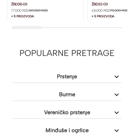
ŽBD36-03
ŽBD32-03
ŽBD36-03
ŽBD32-03
77.000 RSD
110.000 RSD
49.000 RSD
70.000 RSD
+ 5 PROIZVODA
+ 5 PROIZVODA
POPULARNE PRETRAGE
Prstenje
Burme
Vereničko prstenje
Minđuše i ogrlice