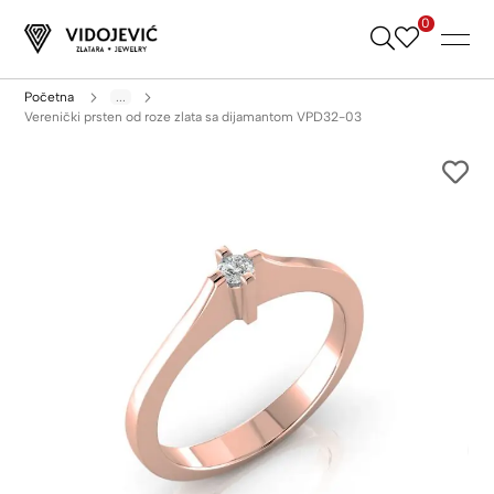
0
Skip
to
Content
Početna
...
Verenički prsten od roze zlata sa dijamantom VPD32-03
Skip
to
the
end
of
the
images
gallery