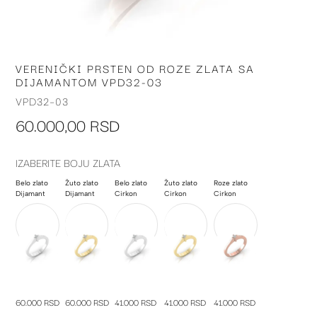
VERENIČKI PRSTEN OD ROZE ZLATA SA
Skip
DIJAMANTOM VPD32-03
to
the
VPD32-03
beginning
60.000,00 RSD
of
the
images
IZABERITE BOJU ZLATA
gallery
Belo zlato
Žuto zlato
Belo zlato
Žuto zlato
Roze zlato
Dijamant
Dijamant
Cirkon
Cirkon
Cirkon
60.000 RSD
60.000 RSD
41.000 RSD
41.000 RSD
41.000 RSD