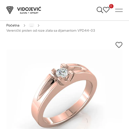
0
Skip
to
Content
Početna
...
Verenički prsten od roze zlata sa dijamantom VPD44-03
Skip
to
the
end
of
the
images
gallery