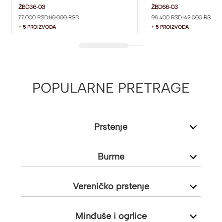
ŽBD36-03
ŽBD66-03
ŽBD36-03
ŽBD66-03
77.000 RSD
110.000 RSD
99.400 RSD
142.000 RSD
+ 5 PROIZVODA
+ 5 PROIZVODA
POPULARNE PRETRAGE
Prstenje
Burme
Vereničko prstenje
Minđuše i ogrlice