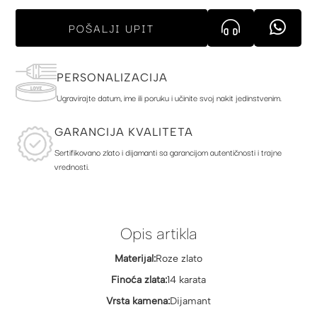
POŠALJI UPIT
PERSONALIZACIJA
Ugravirajte datum, ime ili poruku i učinite svoj nakit jedinstvenim.
GARANCIJA KVALITETA
Sertifikovano zlato i dijamanti sa garancijom autentičnosti i trajne
vrednosti.
Opis artikla
Materijal:
Roze zlato
Finoća zlata:
14 karata
Vrsta kamena:
Dijamant