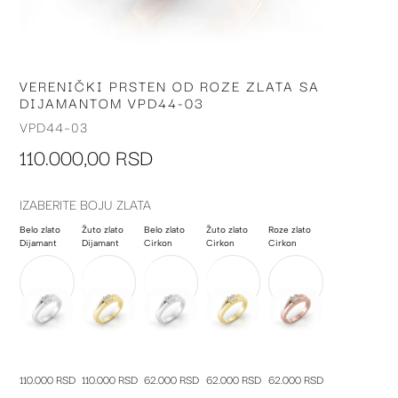
VERENIČKI PRSTEN OD ROZE ZLATA SA
Skip
DIJAMANTOM VPD44-03
to
the
VPD44-03
beginning
110.000,00 RSD
of
the
images
IZABERITE BOJU ZLATA
gallery
Belo zlato
Žuto zlato
Belo zlato
Žuto zlato
Roze zlato
Dijamant
Dijamant
Cirkon
Cirkon
Cirkon
110.000 RSD
110.000 RSD
62.000 RSD
62.000 RSD
62.000 RSD