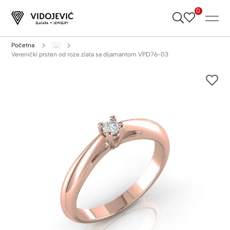
0
Skip
to
Content
Početna
...
Verenički prsten od roze zlata sa dijamantom VPD76-03
Skip
to
the
end
of
the
images
gallery