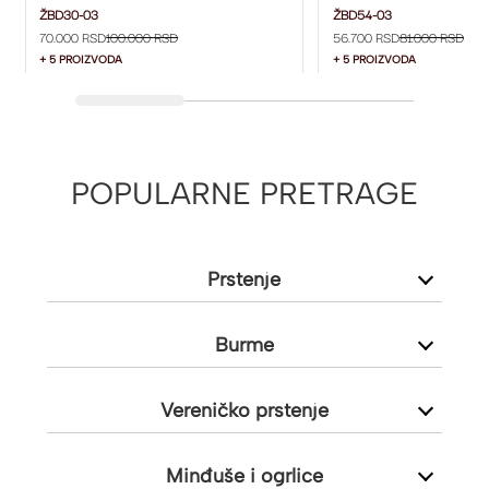
ŽBD30-03
ŽBD54-03
ŽBD30-03
ŽBD54-03
70.000 RSD
100.000 RSD
56.700 RSD
81.000 RSD
+ 5 PROIZVODA
+ 5 PROIZVODA
POPULARNE PRETRAGE
Prstenje
Burme
Vereničko prstenje
Minđuše i ogrlice