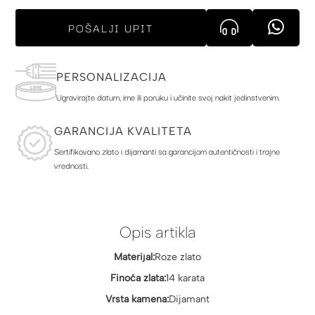
POŠALJI UPIT
PERSONALIZACIJA
Ugravirajte datum, ime ili poruku i učinite svoj nakit jedinstvenim.
GARANCIJA KVALITETA
Sertifikovano zlato i dijamanti sa garancijom autentičnosti i trajne
vrednosti.
Opis artikla
Materijal:
Roze zlato
Finoća zlata:
14 karata
Vrsta kamena:
Dijamant