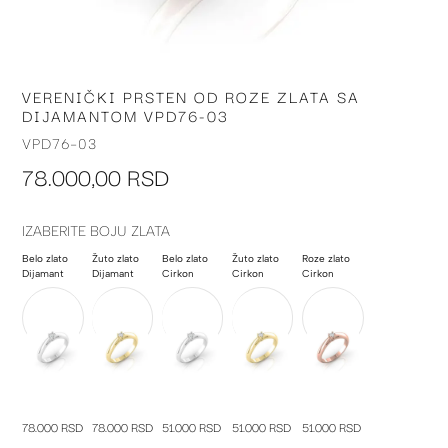
VERENIČKI PRSTEN OD ROZE ZLATA SA
Skip
DIJAMANTOM VPD76-03
to
the
VPD76-03
beginning
78.000,00 RSD
of
the
images
IZABERITE BOJU ZLATA
gallery
Belo zlato
Žuto zlato
Belo zlato
Žuto zlato
Roze zlato
Dijamant
Dijamant
Cirkon
Cirkon
Cirkon
78.000 RSD
78.000 RSD
51.000 RSD
51.000 RSD
51.000 RSD