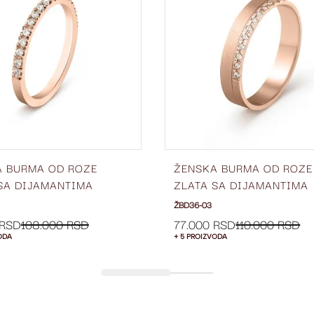
LISTU
ŽELJA
A BURMA OD ROZE
ŽENSKA BURMA OD ROZE
SA DIJAMANTIMA
ZLATA SA DIJAMANTIMA
 1.5 MM ŽBD56-03
ŠIRINE 4 MM ŽBD36-03
ŽBD36-03
 RSD
108.000 RSD
77.000 RSD
110.000 RSD
ODA
+ 5 PROIZVODA