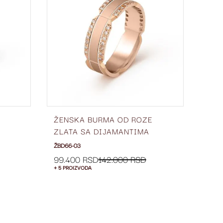
LISTU
LISTU
ŽELJA
ŽELJA
ŽENSKA BURMA OD ROZE
ŽEN
ZLATA SA DIJAMANTIMA
ZLA
ŠIRINE 6 MM ŽBD66-03
ŠIR
ŽBD66-03
ŽBD5
99.400 RSD
142.000 RSD
75.
+ 5 PROIZVODA
+ 5 P