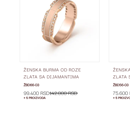
LISTU
LISTU
ŽELJA
ŽELJA
ŽENSKA BURMA OD ROZE
ŽENSK
ZLATA SA DIJAMANTIMA
ZLATA 
ŠIRINE 6 MM ŽBD66-03
ŠIRINE
ŽBD66-03
ŽBD56-03
99.400 RSD
142.000 RSD
75.600
+ 5 PROIZVODA
+ 5 PROIZV