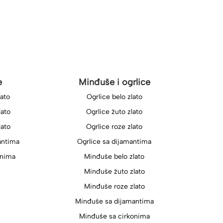
e
Minđuše i ogrlice
lato
Ogrlice belo zlato
lato
Ogrlice žuto zlato
lato
Ogrlice roze zlato
antima
Ogrlice sa dijamantima
onima
Minđuše belo zlato
Minđuše žuto zlato
Minđuše roze zlato
Minđuše sa dijamantima
Minđuše sa cirkonima