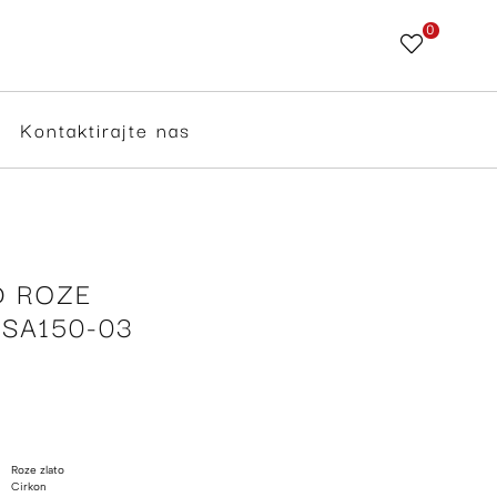
0
Skip
to
Content
Kontaktirajte nas
D ROZE
SA150-03
Roze zlato
Cirkon