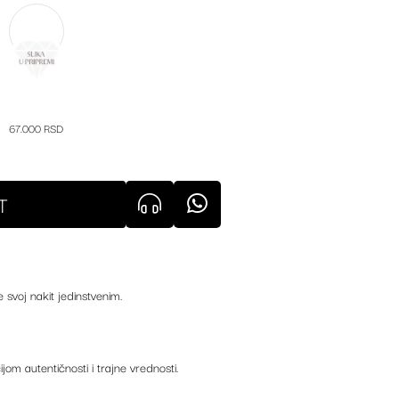
67.000 RSD
T
e svoj nakit jedinstvenim.
ijom autentičnosti i trajne vrednosti.