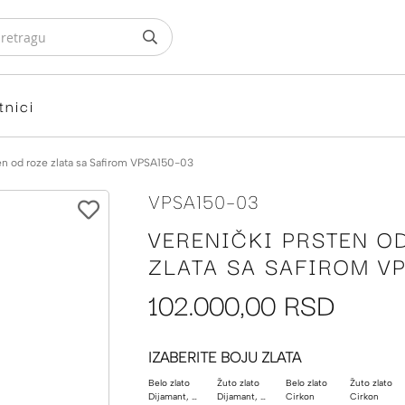
tnici
en od roze zlata sa Safirom VPSA150-03
VPSA150-03
VERENIČKI PRSTEN O
ZLATA SA SAFIROM VP
102.000,00 RSD
IZABERITE BOJU ZLATA
Belo zlato
Žuto zlato
Belo zlato
Žuto zlato
Dijamant, Morganit, Poludragi kamen
Dijamant, Morganit, Poludragi kamen
Cirkon
Cirkon