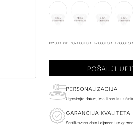
102.000 RSD
102.000 RSD
67.000 RSD
67.000 RSD
POŠALJI UPI
PERSONALIZACIJA
Ugravirajte datum, ime ili poruku i učinit
GARANCIJA KVALITETA
Sertifikovano zlato i dijamanti sa garanc