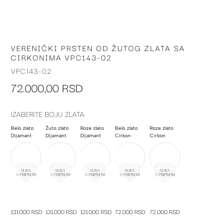
VERENIČKI PRSTEN OD ŽUTOG ZLATA SA
Skip
CIRKONIMA VPC143-02
to
the
VPC143-02
beginning
72.000,00 RSD
of
the
images
IZABERITE BOJU ZLATA
gallery
Belo zlato
Žuto zlato
Roze zlato
Belo zlato
Roze zlato
Dijamant
Dijamant
Dijamant
Cirkon
Cirkon
131.000 RSD
131.000 RSD
131.000 RSD
72.000 RSD
72.000 RSD