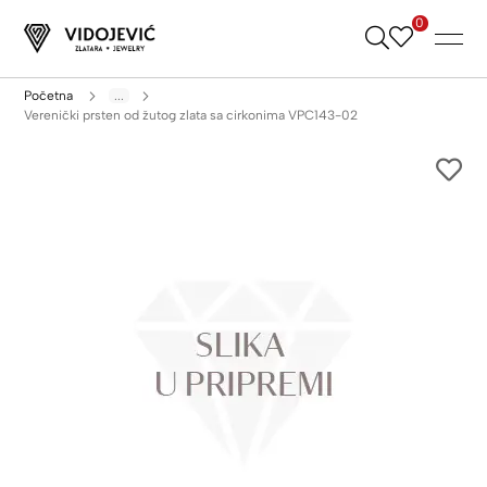
0
Skip
to
Content
Početna
...
Verenički prsten od žutog zlata sa cirkonima VPC143-02
Skip
to
the
end
of
the
images
gallery