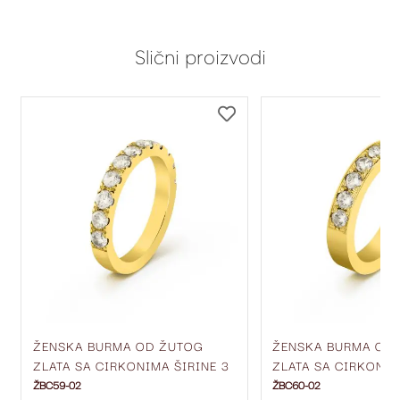
Slični proizvodi
DODAJ
DODAJ
NA
NA
LISTU
LISTU
ŽELJA
ŽELJA
ŽENSKA BURMA OD ŽUTOG
ŽENSKA BURMA OD
ZLATA SA CIRKONIMA ŠIRINE 3
ZLATA SA CIRKONIM
MM ŽBC59-02
MM ŽBC60-02
ŽBC59-02
ŽBC60-02