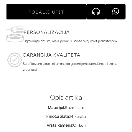
POŠALJI UPIT
PERSONALIZACIJA
Ugravirajte datum, ime ili poruku i učinite svoj nakit jedinstvenim.
GARANCIJA KVALITETA
Sertifikovano zlato i dijamanti sa garancijom autentičnosti i trajne
vrednosti.
Opis artikla
Materijal:
Roze zlato
Finoća zlata:
14 karata
Vrsta kamena:
Cirkon