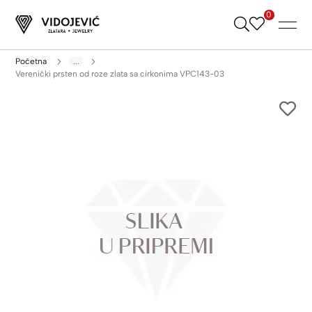
0
Skip
to
Content
Početna
...
Verenički prsten od roze zlata sa cirkonima VPC143-03
Skip
to
the
end
of
the
images
gallery