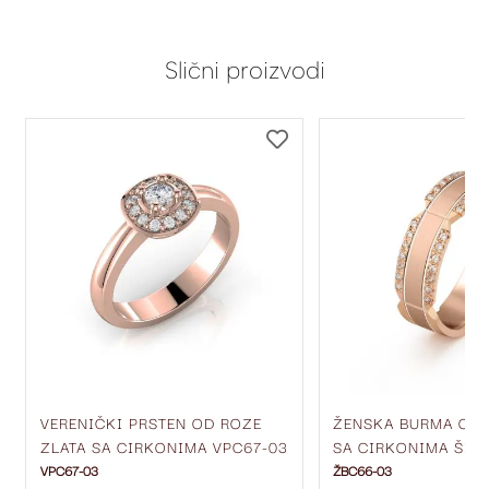
Slični proizvodi
DODAJ
DODAJ
NA
NA
LISTU
LISTU
ŽELJA
ŽELJA
VERENIČKI PRSTEN OD ROZE
ŽENSKA BURMA OD 
ZLATA SA CIRKONIMA VPC67-03
SA CIRKONIMA ŠIR
ŽBC66-03
VPC67-03
ŽBC66-03