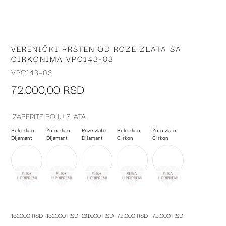
VERENIČKI PRSTEN OD ROZE ZLATA SA
Skip
CIRKONIMA VPC143-03
to
the
VPC143-03
beginning
72.000,00 RSD
of
the
images
IZABERITE BOJU ZLATA
gallery
Belo zlato
Žuto zlato
Roze zlato
Belo zlato
Žuto zlato
Dijamant
Dijamant
Dijamant
Cirkon
Cirkon
131.000 RSD
131.000 RSD
131.000 RSD
72.000 RSD
72.000 RSD