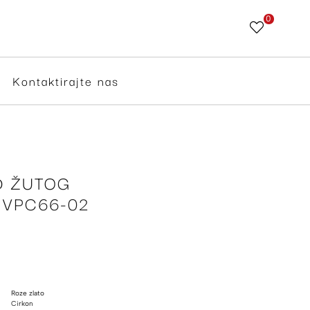
0
Skip
to
Content
Kontaktirajte nas
D ŽUTOG
 VPC66-02
Roze zlato
Cirkon