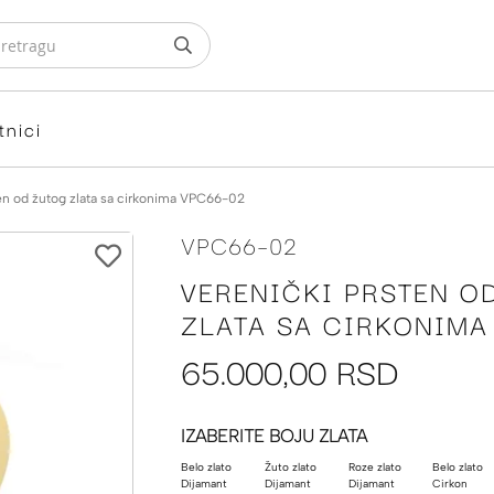
tnici
en od žutog zlata sa cirkonima VPC66-02
VPC66-02
VERENIČKI PRSTEN O
ZLATA SA CIRKONIMA
65.000,00 RSD
IZABERITE BOJU ZLATA
Belo zlato
Žuto zlato
Roze zlato
Belo zlato
Dijamant
Dijamant
Dijamant
Cirkon