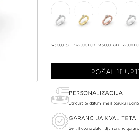
145.000 RSD
145.000 RSD
145.000 RSD
65.000 RS
POŠALJI UPI
PERSONALIZACIJA
Ugravirajte datum, ime ili poruku i učinit
GARANCIJA KVALITETA
Sertifikovano zlato i dijamanti sa garanc