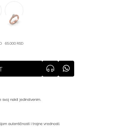
D
65.000 RSD
T
e svoj nakit jedinstvenim.
ijom autentičnosti i trajne vrednosti.