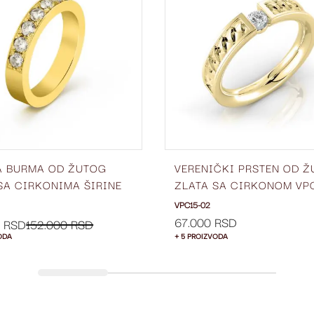
LISTU
ŽELJA
A BURMA OD ŽUTOG
VERENIČKI PRSTEN OD 
SA CIRKONIMA ŠIRINE
ZLATA SA CIRKONOM VP
BC60-02
02
VPC15-02
67.000 RSD
0 RSD
152.000 RSD
ODA
+ 5 PROIZVODA