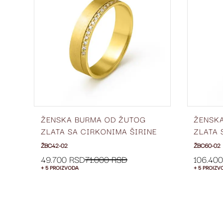
LISTU
LISTU
ŽELJA
ŽELJA
ŽENSKA BURMA OD ŽUTOG
ŽENSK
E
ZLATA SA CIRKONIMA ŠIRINE
ZLATA 
5 MM ŽBC42-02
4 MM Ž
ŽBC42-02
ŽBC60-02
49.700 RSD
71.000 RSD
106.40
+ 5 PROIZVODA
+ 5 PROIZV