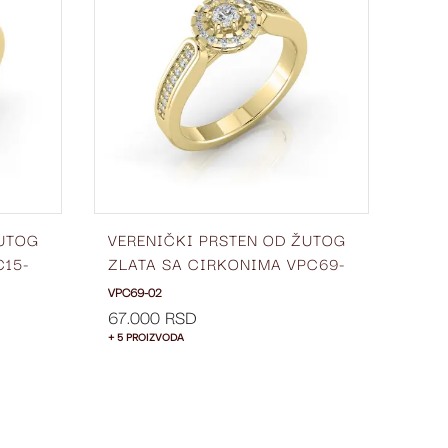
LISTU
LISTU
ŽELJA
ŽELJA
ŽUTOG
VERENIČKI PRSTEN OD ŽUTOG
ŽEN
C15-
ZLATA SA CIRKONIMA VPC69-
ZLA
02
3 M
VPC69-02
ŽBC2
67.000 RSD
46.
+ 5 PROIZVODA
+ 5 P