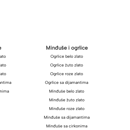
e
Minđuše i ogrlice
lato
Ogrlice belo zlato
lato
Ogrlice žuto zlato
lato
Ogrlice roze zlato
antima
Ogrlice sa dijamantima
onima
Minđuše belo zlato
Minđuše žuto zlato
Minđuše roze zlato
Minđuše sa dijamantima
Minđuše sa cirkonima