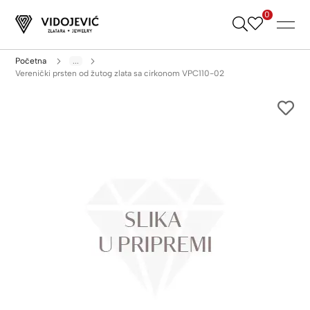
0
Skip
to
Content
Početna
...
Verenički prsten od žutog zlata sa cirkonom VPC110-02
Skip
to
the
end
of
the
images
gallery