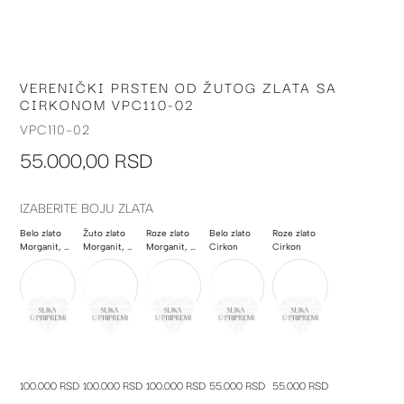
VERENIČKI PRSTEN OD ŽUTOG ZLATA SA
Skip
CIRKONOM VPC110-02
to
the
VPC110-02
beginning
55.000,00 RSD
of
the
images
IZABERITE BOJU ZLATA
gallery
Belo zlato
Žuto zlato
Roze zlato
Belo zlato
Roze zlato
Morganit, Poludragi kamen
Morganit, Poludragi kamen
Morganit, Poludragi kamen
Cirkon
Cirkon
100.000 RSD
100.000 RSD
100.000 RSD
55.000 RSD
55.000 RSD