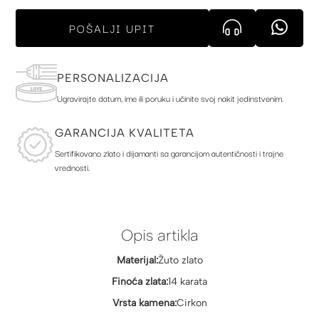
POŠALJI UPIT
PERSONALIZACIJA
Ugravirajte datum, ime ili poruku i učinite svoj nakit jedinstvenim.
GARANCIJA KVALITETA
Sertifikovano zlato i dijamanti sa garancijom autentičnosti i trajne
vrednosti.
Opis artikla
Materijal:
Žuto zlato
Finoća zlata:
14 karata
Vrsta kamena:
Cirkon