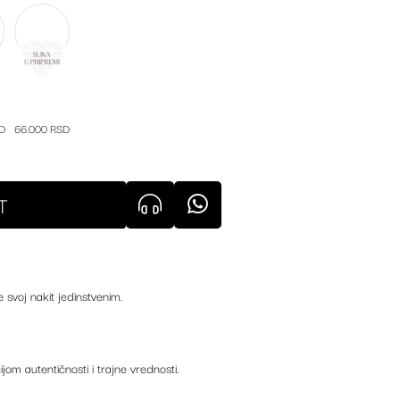
D
66.000 RSD
T
e svoj nakit jedinstvenim.
ijom autentičnosti i trajne vrednosti.