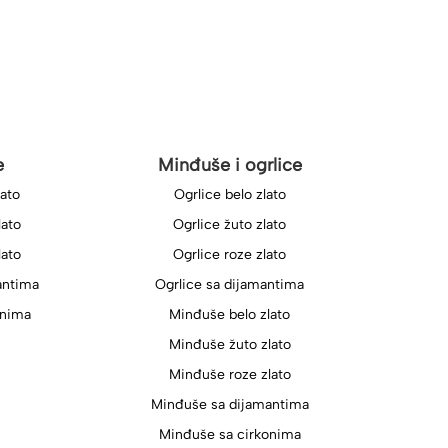
e
Minđuše i ogrlice
lato
Ogrlice belo zlato
lato
Ogrlice žuto zlato
lato
Ogrlice roze zlato
antima
Ogrlice sa dijamantima
onima
Minđuše belo zlato
Minđuše žuto zlato
Minđuše roze zlato
Minđuše sa dijamantima
Minđuše sa cirkonima