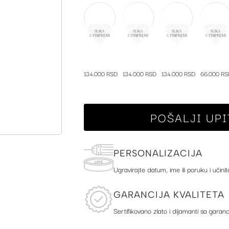
134.000 RSD
134.000 RSD
134.000 RSD
66.000 RS
POŠALJI UPI
PERSONALIZACIJA
Ugravirajte datum, ime ili poruku i učinit
GARANCIJA KVALITETA
Sertifikovano zlato i dijamanti sa garanc