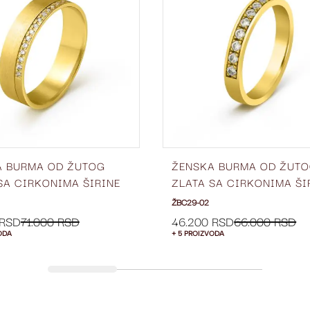
LISTU
ŽELJA
A BURMA OD ŽUTOG
ŽENSKA BURMA OD ŽUT
SA CIRKONIMA ŠIRINE
ZLATA SA CIRKONIMA ŠI
BC42-02
3 MM ŽBC29-02
ŽBC29-02
 RSD
71.000 RSD
46.200 RSD
66.000 RSD
ODA
+ 5 PROIZVODA