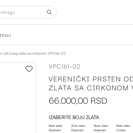
tnici
en od žutog zlata sa cirkonom VPC161-02
VPC161-02
VERENIČKI PRSTEN O
ZLATA SA CIRKONOM 
66.000,00 RSD
IZABERITE BOJU ZLATA
Belo zlato
Žuto zlato
Roze zlato
Belo zlato
Dijamant
Dijamant
Dijamant
Cirkon