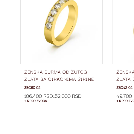
LISTU
LISTU
ŽELJA
ŽELJA
OG
ŽENSKA BURMA OD ŽUTOG
ŽENSK
-
ZLATA SA CIRKONIMA ŠIRINE
ZLATA 
4 MM ŽBC60-02
5 MM Ž
ŽBC60-02
ŽBC42-02
106.400 RSD
152.000 RSD
49.700
+ 5 PROIZVODA
+ 5 PROIZV