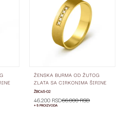
LISTU
LISTU
ŽELJA
ŽELJA
OG
ŽENSKA BURMA OD ŽUTOG
ŽEN
RINE
ZLATA SA CIRKONIMA ŠIRINE
ZLA
5 MM ŽBC45-02
3 M
ŽBC45-02
ŽBC5
46.200 RSD
66.000 RSD
53.
+ 5 PROIZVODA
+ 5 P