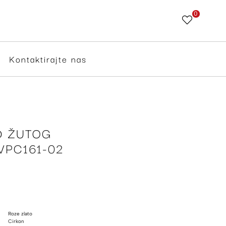
0
Skip
to
Content
Kontaktirajte nas
D ŽUTOG
VPC161-02
Roze zlato
Cirkon