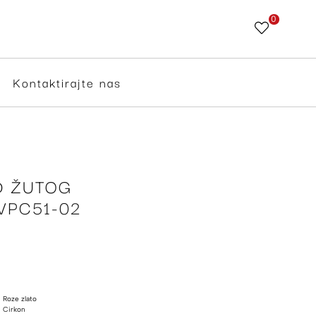
0
Skip
to
Content
Kontaktirajte nas
D ŽUTOG
VPC51-02
Roze zlato
Cirkon