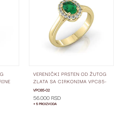
LISTU
LISTU
ŽELJA
ŽELJA
OG
VERENIČKI PRSTEN OD ŽUTOG
VER
RINE
ZLATA SA CIRKONIMA VPC85-
ZLA
02
02
VPC85-02
VPC3
56.000 RSD
50.
+ 5 PROIZVODA
+ 5 P