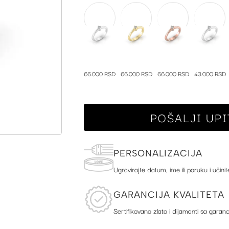
66.000 RSD
66.000 RSD
66.000 RSD
43.000 RSD
POŠALJI UPI
PERSONALIZACIJA
Ugravirajte datum, ime ili poruku i učinit
GARANCIJA KVALITETA
Sertifikovano zlato i dijamanti sa garanc