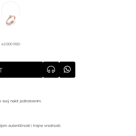
43.000 RSD
T
e svoj nakit jedinstvenim.
ijom autentičnosti i trajne vrednosti.