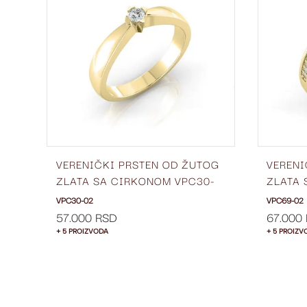
LISTU
LISTU
ŽELJA
ŽELJA
OG
VERENIČKI PRSTEN OD ŽUTOG
VERENI
6-
ZLATA SA CIRKONOM VPC30-
ZLATA 
02
02
VPC30-02
VPC69-02
57.000 RSD
67.000
+ 5 PROIZVODA
+ 5 PROIZV