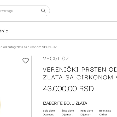
tnici
ten od žutog zlata sa cirkonom VPC51-02
VPC51-02
VERENIČKI PRSTEN O
ZLATA SA CIRKONOM 
43.000,00 RSD
IZABERITE BOJU ZLATA
Belo zlato
Žuto zlato
Roze zlato
Belo zlato
Dijamant
Dijamant
Dijamant
Cirkon