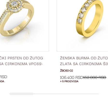
LISTU
ŽELJA
ČKI PRSTEN OD ŽUTOG
ŽENSKA BURMA OD ŽUT
SA CIRKONIMA VPC69-
ZLATA SA CIRKONIMA ŠI
4 MM ŽBC60-02
ŽBC60-02
 RSD
106.400 RSD
152.000 RSD
ODA
+ 5 PROIZVODA