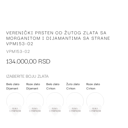
VERENIČKI PRSTEN OD ŽUTOG ZLATA SA
Skip
MORGANITOM I DIJAMANTIMA SA STRANE
to
VPM153-02
the
beginning
VPM153-02
of
134.000,00 RSD
the
images
gallery
IZABERITE BOJU ZLATA
Belo zlato
Roze zlato
Belo zlato
Žuto zlato
Roze zlato
Dijamant
Dijamant
Cirkon
Cirkon
Cirkon