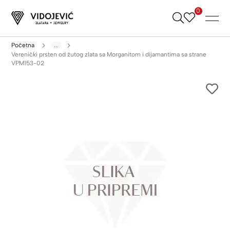
0
Skip
to
Content
Početna
...
Verenički prsten od žutog zlata sa Morganitom i dijamantima sa strane
VPM153-02
Skip
to
the
end
of
the
images
gallery