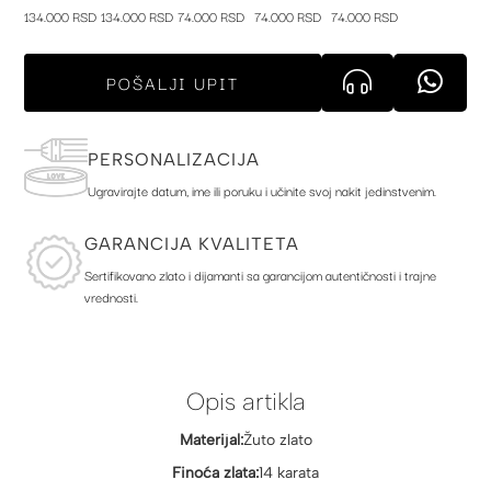
134.000 RSD
134.000 RSD
74.000 RSD
74.000 RSD
74.000 RSD
POŠALJI UPIT
PERSONALIZACIJA
Ugravirajte datum, ime ili poruku i učinite svoj nakit jedinstvenim.
GARANCIJA KVALITETA
Sertifikovano zlato i dijamanti sa garancijom autentičnosti i trajne
vrednosti.
Opis artikla
Materijal:
Žuto zlato
Finoća zlata:
14 karata