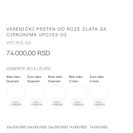
VERENIČKI PRSTEN OD ROZE ZLATA SA
Skip
CIRKONIMA VPC153-03
to
the
VPC153-03
beginning
74.000,00 RSD
of
the
images
IZABERITE BOJU ZLATA
gallery
Belo zlato
Žuto zlato
Roze zlato
Belo zlato
Žuto zlato
Dijamant
Dijamant
Dijamant
Cirkon
Cirkon
134.000 RSD
134.000 RSD
134.000 RSD
74.000 RSD
74.000 RSD