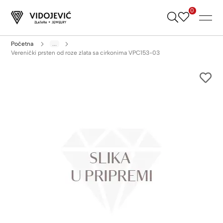
0
Skip
to
Content
Početna
...
Verenički prsten od roze zlata sa cirkonima VPC153-03
Skip
to
the
end
of
the
images
gallery