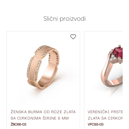
Slični proizvodi
DODAJ
DODAJ
NA
NA
LISTU
LISTU
ŽELJA
ŽELJA
ŽENSKA BURMA OD ROZE ZLATA
VERENIČKI PRSTEN
SA CIRKONIMA ŠIRINE 6 MM
ZLATA SA CIRKONI
ŽBC66-03
ŽBC66-03
VPC93-03