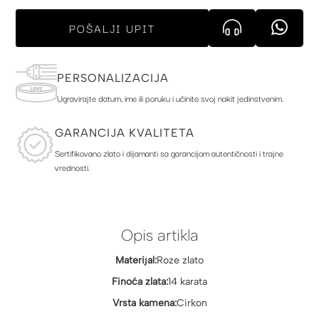
POŠALJI UPIT
PERSONALIZACIJA
Ugravirajte datum, ime ili poruku i učinite svoj nakit jedinstvenim.
GARANCIJA KVALITETA
Sertifikovano zlato i dijamanti sa garancijom autentičnosti i trajne
vrednosti.
Opis artikla
Materijal:
Roze zlato
Finoća zlata:
14 karata
Vrsta kamena:
Cirkon