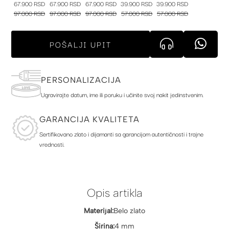
67.900 RSD
67.900 RSD
67.900 RSD
39.900 RSD
39.900 RSD
97.000 RSD
97.000 RSD
97.000 RSD
57.000 RSD
57.000 RSD
POŠALJI UPIT
PERSONALIZACIJA
Ugravirajte datum, ime ili poruku i učinite svoj nakit jedinstvenim.
GARANCIJA KVALITETA
Sertifikovano zlato i dijamanti sa garancijom autentičnosti i trajne
vrednosti.
Opis artikla
Materijal:
Belo zlato
Širina:
4 mm