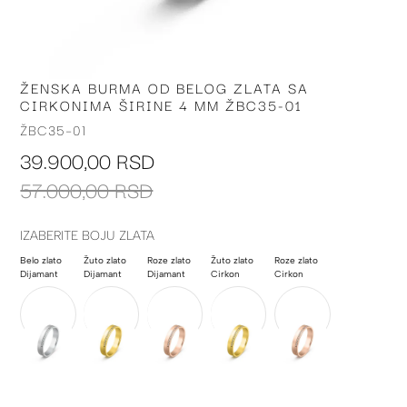
ŽENSKA BURMA OD BELOG ZLATA SA
Skip
CIRKONIMA ŠIRINE 4 MM ŽBC35-01
to
the
ŽBC35-01
beginning
39.900,00 RSD
of
the
57.000,00 RSD
images
gallery
IZABERITE BOJU ZLATA
Belo zlato
Žuto zlato
Roze zlato
Žuto zlato
Roze zlato
Dijamant
Dijamant
Dijamant
Cirkon
Cirkon