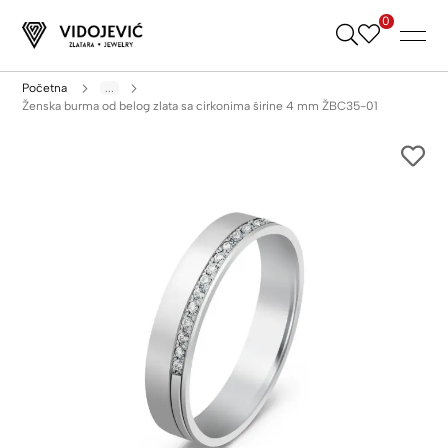
0
Skip
to
Content
Početna
...
Ženska burma od belog zlata sa cirkonima širine 4 mm ŽBC35-01
Skip
to
the
end
of
the
images
gallery