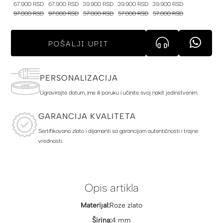
67.900 RSD
67.900 RSD
39.900 RSD
39.900 RSD
39.900 RSD
97.000 RSD
97.000 RSD
57.000 RSD
57.000 RSD
57.000 RSD
POŠALJI UPIT
PERSONALIZACIJA
Ugravirajte datum, ime ili poruku i učinite svoj nakit jedinstvenim.
GARANCIJA KVALITETA
Sertifikovano zlato i dijamanti sa garancijom autentičnosti i trajne
vrednosti.
Opis artikla
Materijal:
Roze zlato
Širina:
4 mm