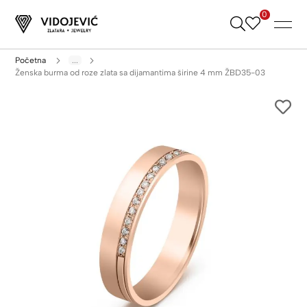
0
Skip
to
Content
Početna
...
Ženska burma od roze zlata sa dijamantima širine 4 mm ŽBD35-03
Skip
to
the
end
of
the
images
gallery