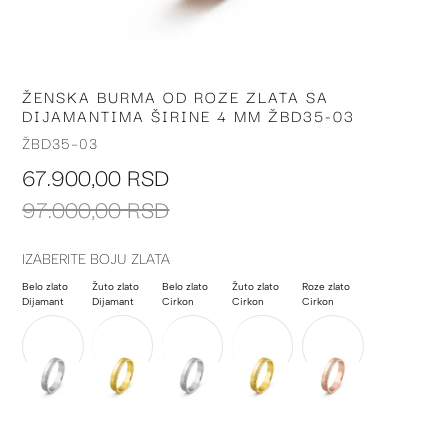
ŽENSKA BURMA OD ROZE ZLATA SA
Skip
DIJAMANTIMA ŠIRINE 4 MM ŽBD35-03
to
the
ŽBD35-03
beginning
67.900,00 RSD
of
the
97.000,00 RSD
images
gallery
IZABERITE BOJU ZLATA
Belo zlato
Žuto zlato
Belo zlato
Žuto zlato
Roze zlato
Dijamant
Dijamant
Cirkon
Cirkon
Cirkon