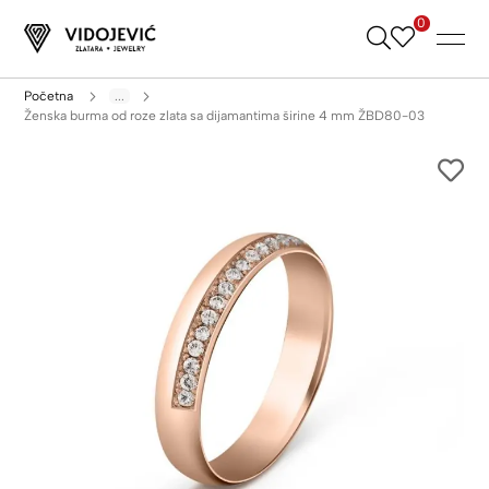
0
Skip
to
Content
Početna
...
Ženska burma od roze zlata sa dijamantima širine 4 mm ŽBD80-03
Skip
to
the
end
of
the
images
gallery