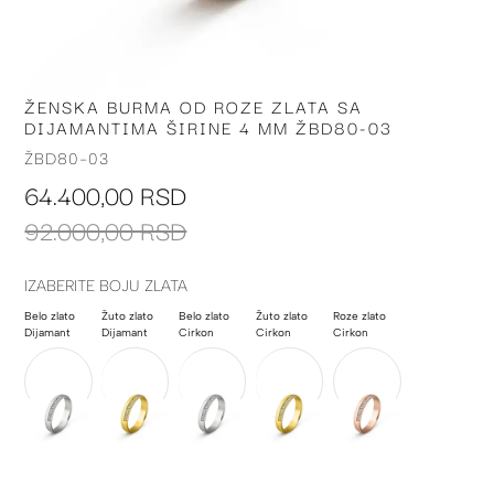
ŽENSKA BURMA OD ROZE ZLATA SA
Skip
DIJAMANTIMA ŠIRINE 4 MM ŽBD80-03
to
the
ŽBD80-03
beginning
64.400,00 RSD
of
the
92.000,00 RSD
images
gallery
IZABERITE BOJU ZLATA
Belo zlato
Žuto zlato
Belo zlato
Žuto zlato
Roze zlato
Dijamant
Dijamant
Cirkon
Cirkon
Cirkon