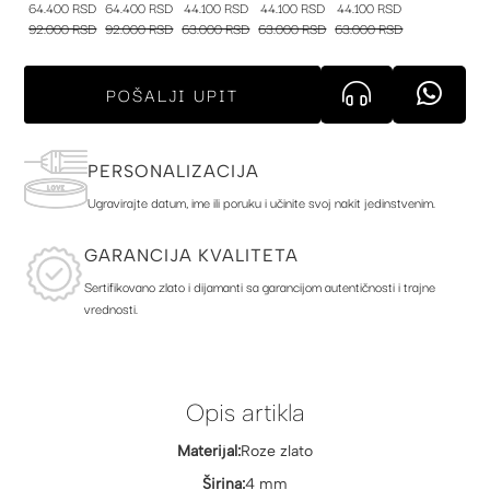
64.400 RSD
64.400 RSD
44.100 RSD
44.100 RSD
44.100 RSD
92.000 RSD
92.000 RSD
63.000 RSD
63.000 RSD
63.000 RSD
POŠALJI UPIT
PERSONALIZACIJA
Ugravirajte datum, ime ili poruku i učinite svoj nakit jedinstvenim.
GARANCIJA KVALITETA
Sertifikovano zlato i dijamanti sa garancijom autentičnosti i trajne
vrednosti.
Opis artikla
Materijal:
Roze zlato
Širina:
4 mm