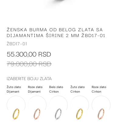
ŽENSKA BURMA OD BELOG ZLATA SA
Skip
DIJAMANTIMA ŠIRINE 2 MM ŽBD17-01
to
the
ŽBD17-01
beginning
55.300,00 RSD
of
the
79.000,00 RSD
images
gallery
IZABERITE BOJU ZLATA
Žuto zlato
Roze zlato
Belo zlato
Žuto zlato
Roze zlato
Dijamant
Dijamant
Cirkon
Cirkon
Cirkon