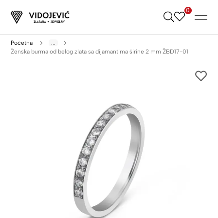
0
Skip
to
Content
Početna
...
Ženska burma od belog zlata sa dijamantima širine 2 mm ŽBD17-01
Skip
to
the
end
of
the
images
gallery