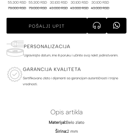
55.300 RSD
55.300 RSD
30.100 RSD
30.100 RSD
30.100 RSD
79.000 RSD
79.000 RSD
43.000 RSD
43.000 RSD
43.000 RSD
POŠALJI UPIT
PERSONALIZACIJA
Ugravirajte datum, ime ili poruku i učinite svoj nakit jedinstvenim.
GARANCIJA KVALITETA
Sertifikovano zlato i dijamanti sa garancijom autentičnosti i trajne
vrednosti.
Opis artikla
Materijal:
Belo zlato
Širina:
2 mm