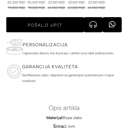
55.300 RSD
55.300 RSD
30.100 RSD
30.100 RSD
30.100 RSD
79.000 RSD
79.000 RSD
43.000 RSD
43.000 RSD
43.000 RSD
POŠALJI UPIT
PERSONALIZACIJA
Ugravirajte datum, ime ili poruku i učinite svoj nakit jedinstvenim.
GARANCIJA KVALITETA
Sertifikovano zlato i dijamanti sa garancijom autentičnosti i trajne
vrednosti.
Opis artikla
Materijal:
Roze zlato
Širina:
2 mm