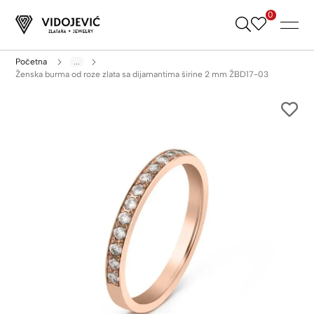
0
Skip
to
Content
Početna
...
Ženska burma od roze zlata sa dijamantima širine 2 mm ŽBD17-03
Skip
to
the
end
of
the
images
gallery