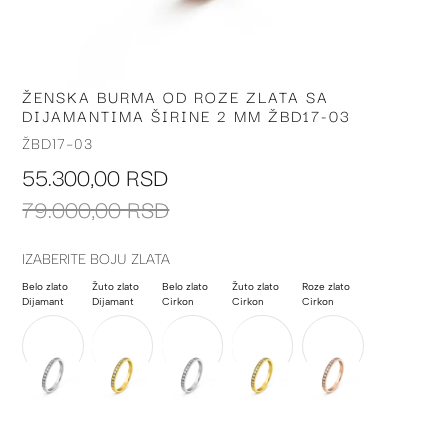
ŽENSKA BURMA OD ROZE ZLATA SA
Skip
DIJAMANTIMA ŠIRINE 2 MM ŽBD17-03
to
the
ŽBD17-03
beginning
55.300,00 RSD
of
the
79.000,00 RSD
images
gallery
IZABERITE BOJU ZLATA
Belo zlato
Žuto zlato
Belo zlato
Žuto zlato
Roze zlato
Dijamant
Dijamant
Cirkon
Cirkon
Cirkon