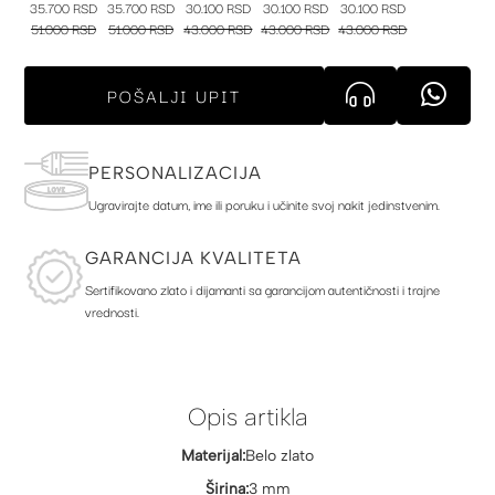
35.700 RSD
35.700 RSD
30.100 RSD
30.100 RSD
30.100 RSD
51.000 RSD
51.000 RSD
43.000 RSD
43.000 RSD
43.000 RSD
POŠALJI UPIT
PERSONALIZACIJA
Ugravirajte datum, ime ili poruku i učinite svoj nakit jedinstvenim.
GARANCIJA KVALITETA
Sertifikovano zlato i dijamanti sa garancijom autentičnosti i trajne
vrednosti.
Opis artikla
Materijal:
Belo zlato
Širina:
3 mm