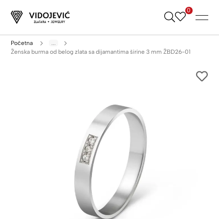
0
Skip
to
Content
Početna
...
Ženska burma od belog zlata sa dijamantima širine 3 mm ŽBD26-01
Skip
to
the
end
of
the
images
gallery