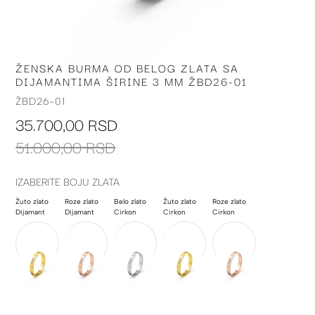
ŽENSKA BURMA OD BELOG ZLATA SA
Skip
DIJAMANTIMA ŠIRINE 3 MM ŽBD26-01
to
the
ŽBD26-01
beginning
35.700,00 RSD
of
the
51.000,00 RSD
images
gallery
IZABERITE BOJU ZLATA
Žuto zlato
Roze zlato
Belo zlato
Žuto zlato
Roze zlato
Dijamant
Dijamant
Cirkon
Cirkon
Cirkon