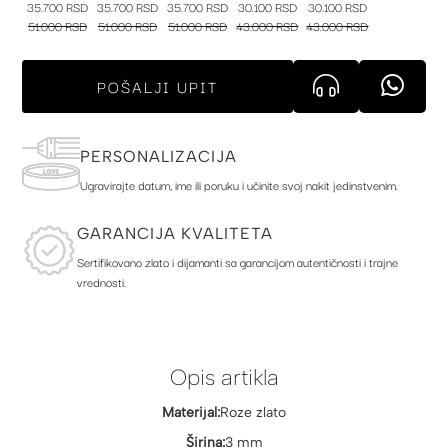
35.700 RSD
35.700 RSD
35.700 RSD
30.100 RSD
30.100 RSD
51.000 RSD
51.000 RSD
51.000 RSD
43.000 RSD
43.000 RSD
POŠALJI UPIT
PERSONALIZACIJA
Ugravirajte datum, ime ili poruku i učinite svoj nakit jedinstvenim.
GARANCIJA KVALITETA
Sertifikovano zlato i dijamanti sa garancijom autentičnosti i trajne
vrednosti.
Opis artikla
Materijal:
Roze zlato
Širina:
3 mm