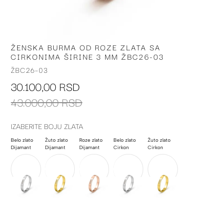
ŽENSKA BURMA OD ROZE ZLATA SA
Skip
CIRKONIMA ŠIRINE 3 MM ŽBC26-03
to
the
ŽBC26-03
beginning
30.100,00 RSD
of
the
43.000,00 RSD
images
gallery
IZABERITE BOJU ZLATA
Belo zlato
Žuto zlato
Roze zlato
Belo zlato
Žuto zlato
Dijamant
Dijamant
Dijamant
Cirkon
Cirkon