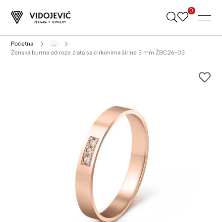
0
Skip
to
Content
Početna
...
Ženska burma od roze zlata sa cirkonima širine 3 mm ŽBC26-03
Skip
to
the
end
of
the
images
gallery