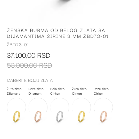
ŽENSKA BURMA OD BELOG ZLATA SA
Skip
DIJAMANTIMA ŠIRINE 3 MM ŽBD73-01
to
the
ŽBD73-01
beginning
37.100,00 RSD
of
the
53.000,00 RSD
images
gallery
IZABERITE BOJU ZLATA
Žuto zlato
Roze zlato
Belo zlato
Žuto zlato
Roze zlato
Dijamant
Dijamant
Cirkon
Cirkon
Cirkon