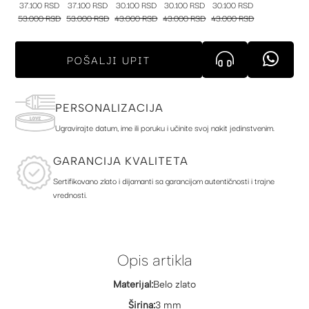
37.100 RSD
37.100 RSD
30.100 RSD
30.100 RSD
30.100 RSD
53.000 RSD
53.000 RSD
43.000 RSD
43.000 RSD
43.000 RSD
POŠALJI UPIT
PERSONALIZACIJA
Ugravirajte datum, ime ili poruku i učinite svoj nakit jedinstvenim.
GARANCIJA KVALITETA
Sertifikovano zlato i dijamanti sa garancijom autentičnosti i trajne
vrednosti.
Opis artikla
Materijal:
Belo zlato
Širina:
3 mm