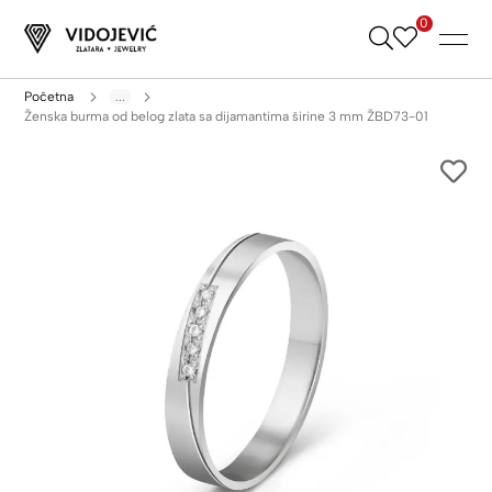
0
Skip
to
Content
Početna
...
Ženska burma od belog zlata sa dijamantima širine 3 mm ŽBD73-01
Skip
to
the
end
of
the
images
gallery