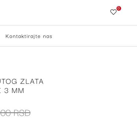
0
Skip
to
Content
Kontaktirajte nas
UTOG ZLATA
E 3 MM
,00 RSD