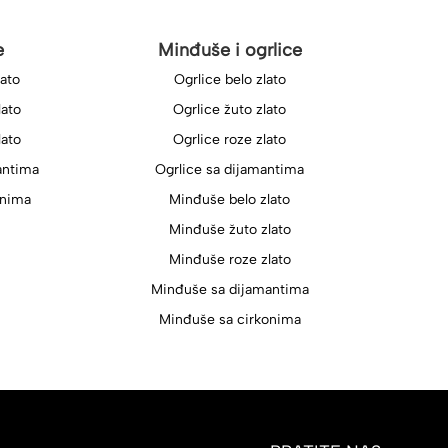
e
Minđuše i ogrlice
lato
Ogrlice belo zlato
lato
Ogrlice žuto zlato
lato
Ogrlice roze zlato
antima
Ogrlice sa dijamantima
onima
Minđuše belo zlato
Minđuše žuto zlato
Minđuše roze zlato
Minđuše sa dijamantima
Minđuše sa cirkonima