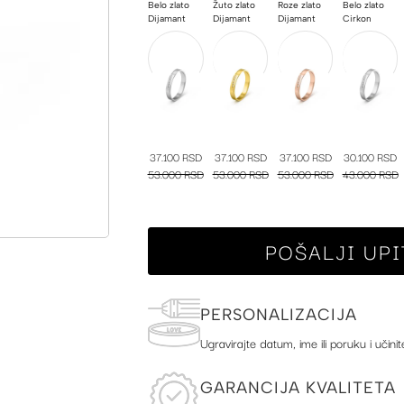
Belo zlato
Žuto zlato
Roze zlato
Belo zlato
Dijamant
Dijamant
Dijamant
Cirkon
37.100 RSD
37.100 RSD
37.100 RSD
30.100 RSD
53.000 RSD
53.000 RSD
53.000 RSD
43.000 RSD
POŠALJI UPI
PERSONALIZACIJA
Ugravirajte datum, ime ili poruku i učinit
GARANCIJA KVALITETA