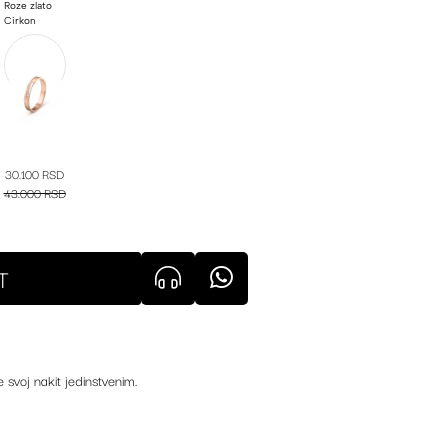
Roze zlato
Cirkon
30.100 RSD
43.000 RSD
T
e svoj nakit jedinstvenim.