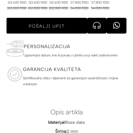
113.400 RSD
113.400 RSD
113.400 RSD
37.800 RSD
37.800 RSD
162.000 RSD
162.000 RSD
162.000 RSD
54.000 RSD
54.000 RSD
POŠALJI UPIT
PERSONALIZACIJA
Ugravirajte datum, ime ili poruku i učinite svoj nakit jedinstvenim.
GARANCIJA KVALITETA
Sertifikovano zlato i dijamanti sa garancijom autentičnosti i trajne
vrednosti.
Opis artikla
Materijal:
Roze zlato
Širina:
2 mm