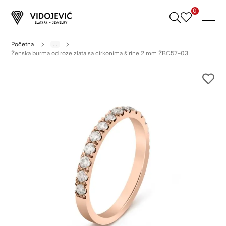
0
Skip
to
Content
Početna
...
Ženska burma od roze zlata sa cirkonima širine 2 mm ŽBC57-03
Skip
to
the
end
of
the
images
gallery