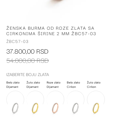
ŽENSKA BURMA OD ROZE ZLATA SA
Skip
CIRKONIMA ŠIRINE 2 MM ŽBC57-03
to
the
ŽBC57-03
beginning
37.800,00 RSD
of
the
54.000,00 RSD
images
gallery
IZABERITE BOJU ZLATA
Belo zlato
Žuto zlato
Roze zlato
Belo zlato
Žuto zlato
Dijamant
Dijamant
Dijamant
Cirkon
Cirkon