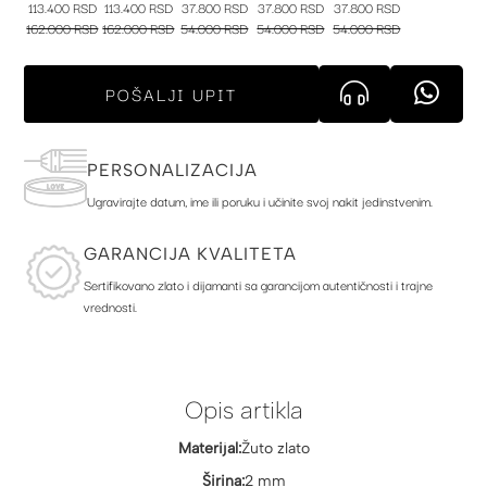
113.400 RSD
113.400 RSD
37.800 RSD
37.800 RSD
37.800 RSD
162.000 RSD
162.000 RSD
54.000 RSD
54.000 RSD
54.000 RSD
POŠALJI UPIT
PERSONALIZACIJA
Ugravirajte datum, ime ili poruku i učinite svoj nakit jedinstvenim.
GARANCIJA KVALITETA
Sertifikovano zlato i dijamanti sa garancijom autentičnosti i trajne
vrednosti.
Opis artikla
Materijal:
Žuto zlato
Širina:
2 mm