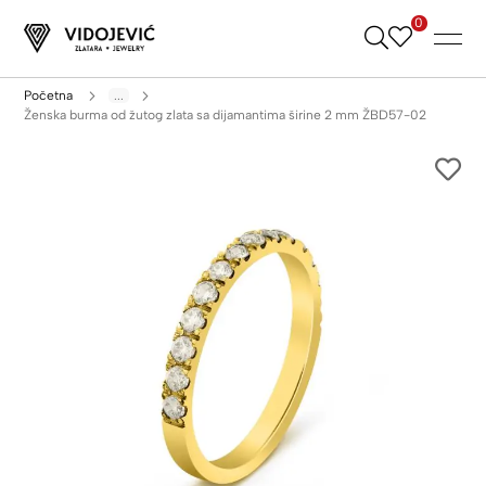
0
Skip
to
Content
Početna
...
Ženska burma od žutog zlata sa dijamantima širine 2 mm ŽBD57-02
Skip
to
the
end
of
the
images
gallery