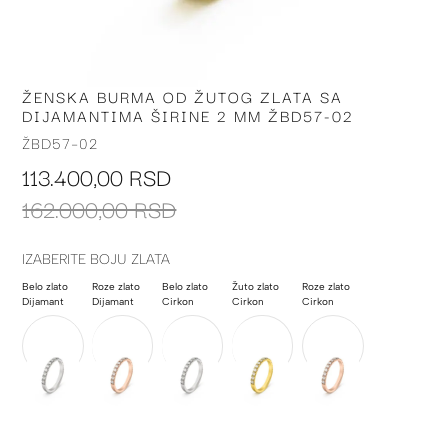
ŽENSKA BURMA OD ŽUTOG ZLATA SA
Skip
DIJAMANTIMA ŠIRINE 2 MM ŽBD57-02
to
the
ŽBD57-02
beginning
113.400,00 RSD
of
the
162.000,00 RSD
images
gallery
IZABERITE BOJU ZLATA
Belo zlato
Roze zlato
Belo zlato
Žuto zlato
Roze zlato
Dijamant
Dijamant
Cirkon
Cirkon
Cirkon