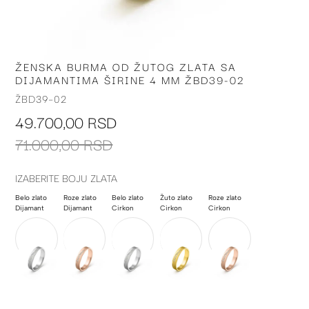
ŽENSKA BURMA OD ŽUTOG ZLATA SA
Skip
DIJAMANTIMA ŠIRINE 4 MM ŽBD39-02
to
the
ŽBD39-02
beginning
49.700,00 RSD
of
the
71.000,00 RSD
images
gallery
IZABERITE BOJU ZLATA
Belo zlato
Roze zlato
Belo zlato
Žuto zlato
Roze zlato
Dijamant
Dijamant
Cirkon
Cirkon
Cirkon