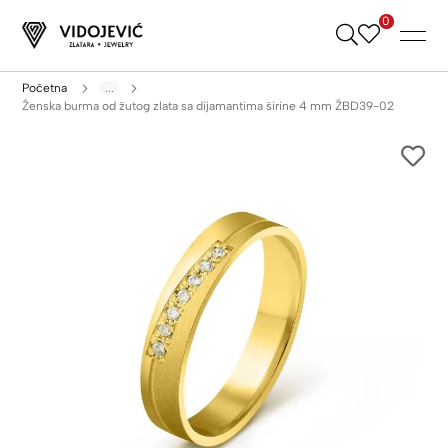
0
Skip
to
Content
Početna
...
Ženska burma od žutog zlata sa dijamantima širine 4 mm ŽBD39-02
Skip
to
the
end
of
the
images
gallery