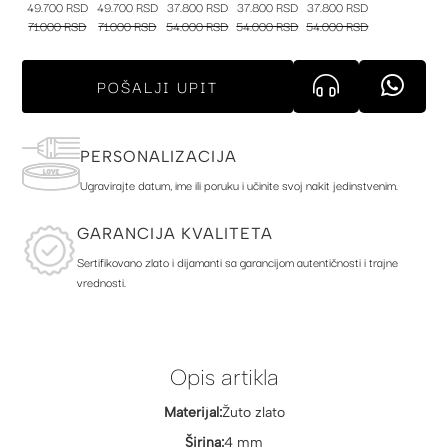
49.700 RSD
49.700 RSD
37.800 RSD
37.800 RSD
37.800 RSD
71.000 RSD
71.000 RSD
54.000 RSD
54.000 RSD
54.000 RSD
POŠALJI UPIT
PERSONALIZACIJA
Ugravirajte datum, ime ili poruku i učinite svoj nakit jedinstvenim.
GARANCIJA KVALITETA
Sertifikovano zlato i dijamanti sa garancijom autentičnosti i trajne
vrednosti.
Opis artikla
Materijal:
Žuto zlato
Širina:
4 mm