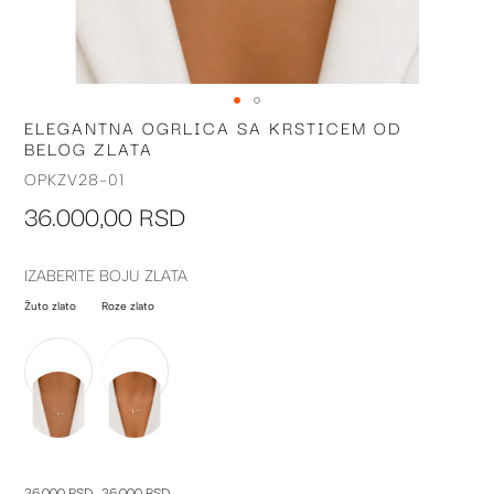
ELEGANTNA OGRLICA SA KRSTICEM OD
Skip
BELOG ZLATA
to
the
OPKZV28-01
beginning
36.000,00 RSD
of
the
images
IZABERITE BOJU ZLATA
gallery
Žuto zlato
Roze zlato
36.000 RSD
36.000 RSD