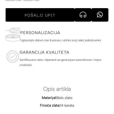
POŠALJI UPIT
PERSONALIZACIJA
Ugravirajte datum, ime ili poruku i učinite svoj nakit jedinstvenim.
GARANCIJA KVALITETA
Sertifikovano zlato i dijamanti sa garancijom autentičnosti i trajne
vrednosti.
Opis artikla
Materijal:
Belo zlato
Finoća zlata:
14 karata