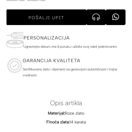
POŠALJI UPIT
PERSONALIZACIJA
Ugravirajte datum, ime ili poruku i učinite svoj nakit jedinstvenim.
GARANCIJA KVALITETA
Sertifikovano zlato i dijamanti sa garancijom autentičnosti i trajne
vrednosti.
Opis artikla
Materijal:
Roze zlato
Finoća zlata:
14 karata