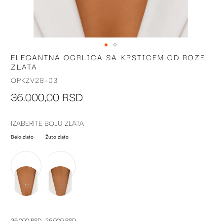
ELEGANTNA OGRLICA SA KRSTICEM OD ROZE
Skip
ZLATA
to
the
OPKZV28-03
beginning
36.000,00 RSD
of
the
images
IZABERITE BOJU ZLATA
gallery
Belo zlato
Žuto zlato
36.000 RSD
36.000 RSD