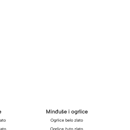
e
Minđuše i ogrlice
lato
Ogrlice belo zlato
lato
Ogrlice žuto zlato