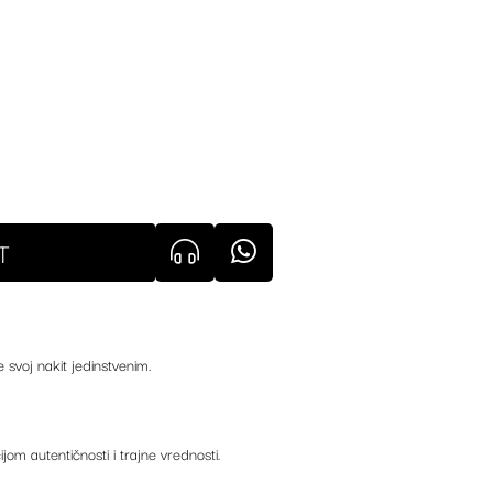
T
e svoj nakit jedinstvenim.
ijom autentičnosti i trajne vrednosti.