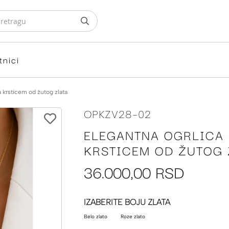
tnici
a krsticem od žutog zlata
OPKZV28-02
ELEGANTNA OGRLICA 
KRSTICEM OD ŽUTOG 
36.000,00 RSD
IZABERITE BOJU ZLATA
Belo zlato
Roze zlato