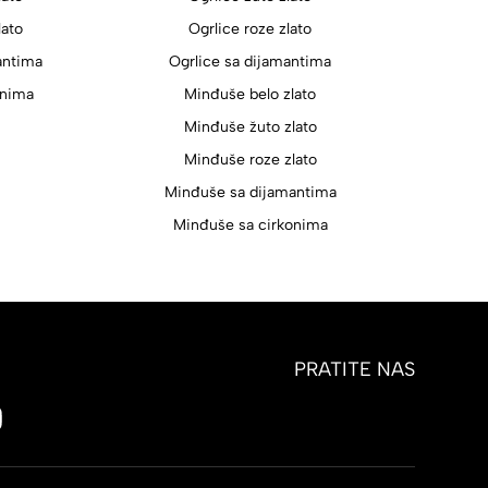
lato
Ogrlice roze zlato
antima
Ogrlice sa dijamantima
onima
Minđuše belo zlato
Minđuše žuto zlato
Minđuše roze zlato
Minđuše sa dijamantima
Minđuše sa cirkonima
PRATITE NAS