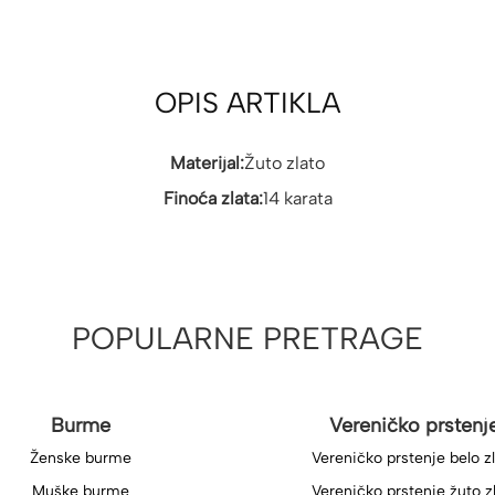
OPIS ARTIKLA
Materijal:
Žuto zlato
Finoća zlata:
14 karata
POPULARNE PRETRAGE
Burme
Vereničko prstenj
Ženske burme
Vereničko prstenje belo z
Muške burme
Vereničko prstenje žuto z