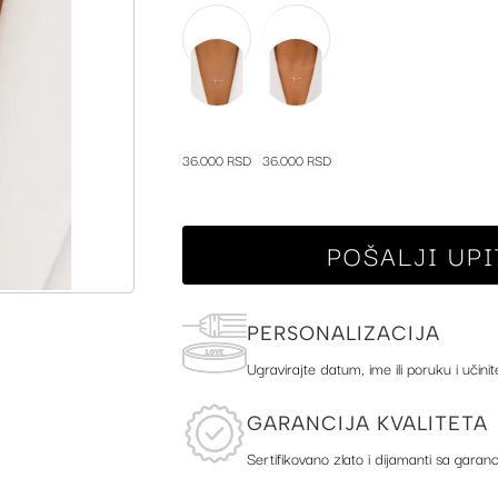
36.000 RSD
36.000 RSD
POŠALJI UPI
PERSONALIZACIJA
Ugravirajte datum, ime ili poruku i učinit
GARANCIJA KVALITETA
Sertifikovano zlato i dijamanti sa garanc