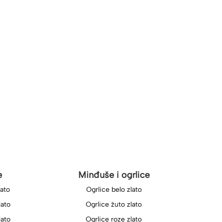
e
Minđuše i ogrlice
lato
Ogrlice belo zlato
lato
Ogrlice žuto zlato
lato
Ogrlice roze zlato