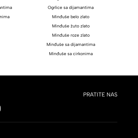
antima
Ogrlice sa dijamantima
onima
Minđuše belo zlato
Minđuše žuto zlato
Minđuše roze zlato
Minđuše sa dijamantima
Minđuše sa cirkonima
PRATITE NAS