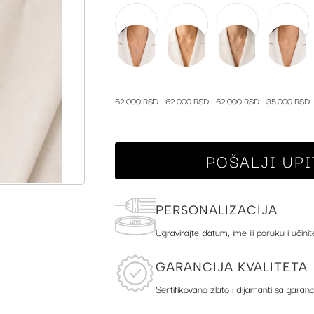
62.000 RSD
62.000 RSD
62.000 RSD
35.000 RSD
POŠALJI UPI
PERSONALIZACIJA
Ugravirajte datum, ime ili poruku i učinit
GARANCIJA KVALITETA
Sertifikovano zlato i dijamanti sa garanc