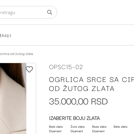
tnici
konima od žutog zlata
OPSC15-02
OGRLICA SRCE SA CI
OD ŽUTOG ZLATA
35.000,00 RSD
IZABERITE BOJU ZLATA
Belo zlato
Žuto zlato
Roze zlato
Belo zlato
Dijamant
Dijamant
Dijamant