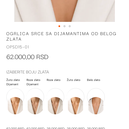
OGRLICA SRCE SA DIJAMANTIMA OD BELOG
Skip
ZLATA
to
the
OPSD15-01
beginning
62.000,00 RSD
of
the
images
IZABERITE BOJU ZLATA
gallery
Žuto zlato
Roze zlato
Roze zlato
Žuto zlato
Belo zlato
Dijamant
Dijamant
62.000 RSD
62.000 RSD
35.000 RSD
35.000 RSD
35.000 RSD