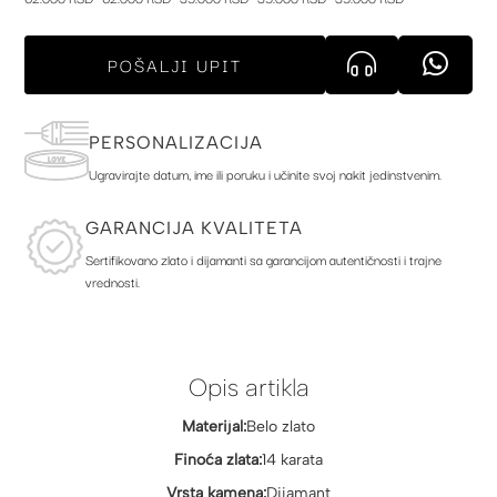
POŠALJI UPIT
PERSONALIZACIJA
Ugravirajte datum, ime ili poruku i učinite svoj nakit jedinstvenim.
GARANCIJA KVALITETA
Sertifikovano zlato i dijamanti sa garancijom autentičnosti i trajne
vrednosti.
Opis artikla
Materijal:
Belo zlato
Finoća zlata:
14 karata
Vrsta kamena:
Dijamant