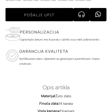
POŠALJI UPIT
PERSONALIZACIJA
Ugravirajte datum, ime ili poruku i učinite svoj nakit jedinstvenim.
GARANCIJA KVALITETA
Sertifikovano zlato i dijamanti sa garancijom autentičnosti i trajne
vrednosti.
Opis artikla
Materijal:
Žuto zlato
Finoća zlata:
14 karata
Vrsta kamena:
Dijamant