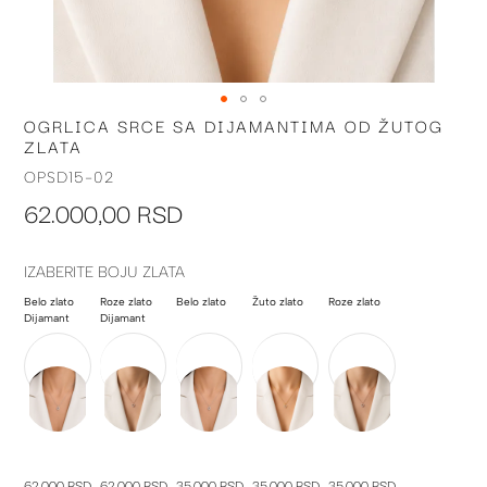
OGRLICA SRCE SA DIJAMANTIMA OD ŽUTOG
Skip
ZLATA
to
the
OPSD15-02
beginning
62.000,00 RSD
of
the
images
IZABERITE BOJU ZLATA
gallery
Belo zlato
Roze zlato
Belo zlato
Žuto zlato
Roze zlato
Dijamant
Dijamant
62.000 RSD
62.000 RSD
35.000 RSD
35.000 RSD
35.000 RSD