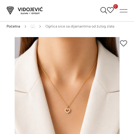
0
Skip
to
Content
Početna
...
Ogrlica srce sa dijamantima od žutog zlata
Skip
to
the
end
of
the
images
gallery